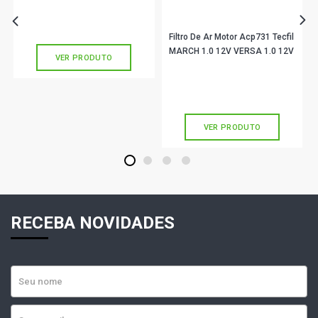
R$ 62,90
no PIX
Ou
R$ 62,90
em até 2x de
R$ 31,45
sem juros
Filtro De Ar Motor Acp731 Tecfil
MARCH 1.0 12V VERSA 1.0 12V
VER PRODUTO
R$ 26,02
no PIX
Ou
R$ 26,02
em até 1x de
R$ 26,02
sem juros
VER PRODUTO
1
2
3
4
RECEBA NOVIDADES