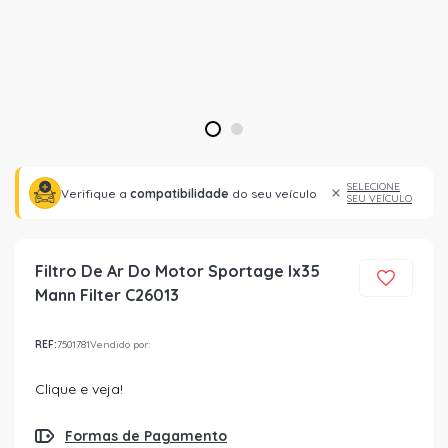
1
2
SELECIONE
Verifique a
compatibilidade
do seu veículo
SEU VEÍCULO
Filtro De Ar Do Motor Sportage Ix35
Mann Filter C26013
REF:
7501781
Vendido por:
Clique e veja!
Formas de Pagamento