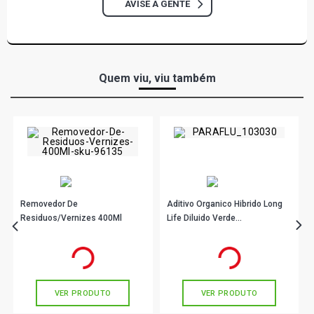
AVISE A GENTE
Quem viu, viu também
Removedor De
Aditivo Organico Hibrido Long
Residuos/Vernizes 400Ml
Life Diluido Verde
Arrefecimento 1L 103030
R$ 46,90
R$ 132,90
no PIX
no PIX
Paraflu
Ou
R$ 46,90
em até 1x de
R$ 46,90
Ou
R$ 132,90
em até 4x de
R$ 33,22
sem juros
sem juros
VER PRODUTO
VER PRODUTO