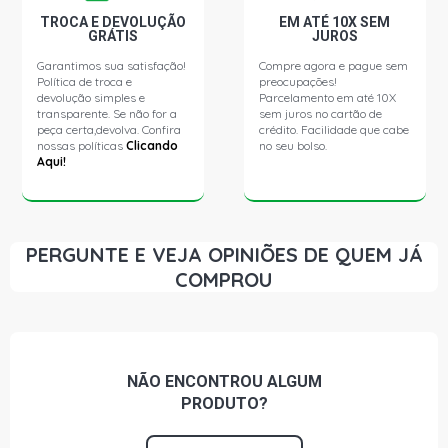
TROCA E DEVOLUÇÃO
EM ATÉ 10X SEM
GRÁTIS
JUROS
Garantimos sua satisfação!
Compre agora e pague sem
Política de troca e
preocupações!
devolução simples e
Parcelamento em até 10X
transparente. Se não for a
sem juros no cartão de
peça certa,devolva. Confira
crédito. Facilidade que cabe
nossas políticas
Clicando
no seu bolso.
Aqui!
PERGUNTE E VEJA OPINIÕES DE QUEM JÁ
COMPROU
NÃO ENCONTROU
ALGUM
PRODUTO?