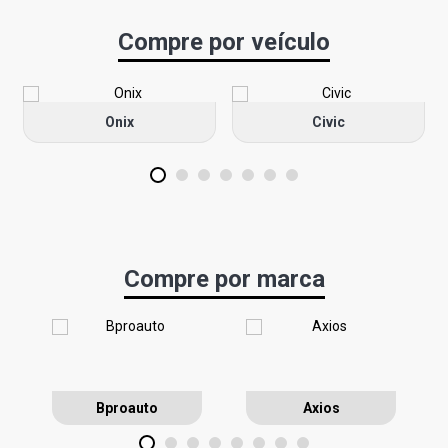
Compre por veículo
Onix
Civic
1
2
3
4
5
6
7
Compre por marca
Bproauto
Axios
1
2
3
4
5
6
7
8