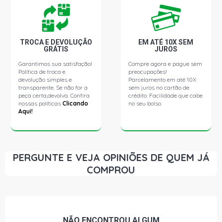
CORSA SW SUPER SW 1.0 16V GASOLINA (1999 - 2001)
TROCA E DEVOLUÇÃO
EM ATÉ 10X SEM
GRÁTIS
JUROS
CORSA SW GLS SW 1.6 16V GASOLINA (1997 - 2001)
Garantimos sua satisfação!
Compre agora e pague sem
Política de troca e
preocupações!
CORSA SW GLS SW 1.6 8V GASOLINA (1997 - 2001)
devolução simples e
Parcelamento em até 10X
transparente. Se não for a
sem juros no cartão de
peça certa,devolva. Confira
crédito. Facilidade que cabe
nossas políticas
Clicando
no seu bolso.
CORSA SW SUPER SW 1.6 8V GASOLINA (2001 - 2001)
Aqui!
PERGUNTE E VEJA OPINIÕES DE QUEM JÁ
COMPROU
NÃO ENCONTROU
ALGUM