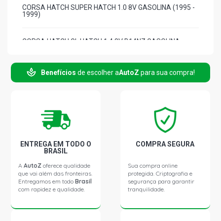
CORSA HATCH SUPER HATCH 1.0 8V GASOLINA (1995 -
1999)
CORSA HATCH GL HATCH 1.4 8V B14NZ GASOLINA
(1994 - 1996)
Benefícios
de escolher a
AutoZ
para sua compra!
CORSA HATCH GSI HATCH 1.6 16V GASOLINA (1995 -
2001)
CORSA HATCH WIND HATCH 1.6 8V GASOLINA (1994 -
2001)
CORSA HATCH GL HATCH 1.6 8V GASOLINA (1994 -
ENTREGA EM TODO O
COMPRA SEGURA
2001)
BRASIL
A
AutoZ
oferece qualidade
Sua compra online
que vai além das fronteiras.
protegida. Criptografia e
CORSA HATCH GLS HATCH 1.6 8V GASOLINA (1999 -
Entregamos em todo
Brasil
segurança para garantir
2001)
com rapidez e qualidade.
tranquilidade.
CORSA HATCH SUPER HATCH 1.6 8V GASOLINA (2001 -
2001)