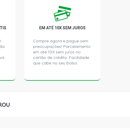
BE HATCH 1.6 8V HI-TORQUE K7M L4
- 2011)
AMIQUE (V.2) HATCH 1.6 8V HI-
TIS
EM ATÉ 10X SEM JUROS
4 FLEX (2014 - 2017)
!
Compre agora e pague sem
ção
preocupações! Parcelamento
RESSION (V.2) HATCH 1.6 8V HI-
4 FLEX (2013 - 2017)
em até 10X sem juros no
va.
cartão de crédito. Facilidade
que cabe no seu bolso.
IVILEGE HATCH 1.6 16V HI-FLEX K4M
8 - 2014)
ROU