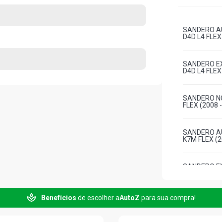
SANDERO AU
D4D L4 FLEX
SANDERO EX
D4D L4 FLEX
SANDERO NO
FLEX (2008 
SANDERO AU
K7M FLEX (2
SANDERO EX
K7M L4 FLEX
Benefícios
de escolher a
AutoZ
para sua compra!
SANDERO PR
FLEX (2008 