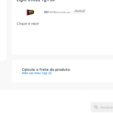
REF:
87930
Vendido por:
Clique e veja!
Calcule o frete do produto:
Não sei meu cep