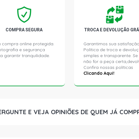
SANDERO VI
FLEX (2010 
SANDERO DYN
COMPRA SEGURA
TROCA E DEVOLUÇÃO GRÁ
POWER K7M L
 compra online protegida.
Garantimos sua satisfação
ptografia e segurança
Política de troca e devolu
SANDERO EXP
a garantir tranquilidade.
simples e transparente. Se
POWER K7M L
não for a peça certa,devol
Confira nossas políticas
SANDERO PR
Clicando Aqui!
L4 FLEX (200
ERGUNTE E VEJA OPINIÕES DE QUEM JÁ COMP