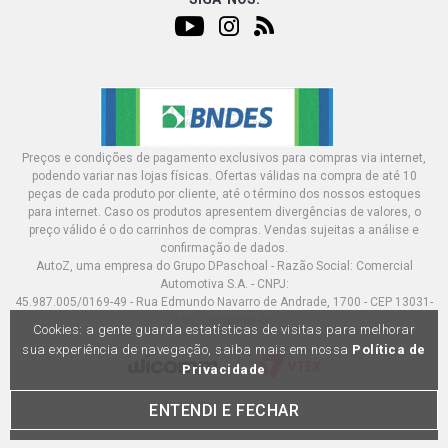
GOL G2 TSI HATCH 2.0 8V AP (1997 - 1999)
GOL G3 STD HATCH 1.0 16V AT EA111 GASOLINA (2000 -
2004)
GOL G3 FUN HATCH 1.0 16V AT EA111 GASOLINA (2001 -
2003)
Preços e condições de pagamento exclusivos para compras via internet,
podendo variar nas lojas físicas. Ofertas válidas na compra de até 10
peças de cada produto por cliente, até o término dos nossos estoques
GOL G3 HIGHWAY HATCH 1.0 16V AT EA111 GASOLINA
(2001 - 2004)
para internet. Caso os produtos apresentem divergências de valores, o
preço válido é o do carrinhos de compras. Vendas sujeitas a análise e
confirmação de dados.
GOL G3 OURO HATCH 1.0 16V AT EA111 GASOLINA
AutoZ, uma empresa do Grupo DPaschoal - Razão Social: Comercial
(2000 - 2002)
Automotiva S.A. - CNPJ:
45.987.005/0169-49 - Rua Edmundo Navarro de Andrade, 1700 - CEP 13031-
695, Campinas-SP
Cookies: a gente guarda estatísticas de visitas para melhorar
GOL G3 PLUS HATCH 1.0 16V AT EA111 GASOLINA (2000
- 2005)
sua experiência de navegação, saiba mais em nossa
Política de
Privacidade
GOL G3 TURBO HATCH 1.0 16V AT TURBO GASOLINA
ENTENDI E FECHAR
(2000 - 2003)