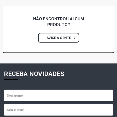
GOL G2 MI-PLUS HATCH 1.6 8V AP (2003 - 2004)
GOL G2 ROLLING STONES HATCH 1.6 8V AP (1995 -
NÃO ENCONTROU
ALGUM
1996)
PRODUTO?
GOL G2 STAR HATCH 1.6 8V AP (1996 - 1998)
AVISE A GENTE
GOL G2 STD HATCH 1.8 8V AP (1995 - 1999)
GOL G2 ATLANTA HATCH 1.8 8V AP (1995 - 1996)
RECEBA NOVIDADES
GOL G2 CL HATCH 1.8 8V AP (1997 - 1999)
GOL G2 CLI HATCH 1.8 8V AP (1995 - 1996)
GOL G2 COPA HATCH 1.8 8V AP (1995 - 1996)