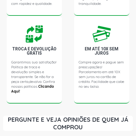
com rapidez e qualidade.
tranquilidade.
GOL G2 STD HATCH 1.6 8V AP (1995 - 1999)
GOL G2 ATLANTA HATCH 1.6 8V AP (1995 - 1998)
GOL G2 CL HATCH 1.6 8V AP (1997 - 1999)
TROCA E DEVOLUÇÃO
EM ATÉ 10X SEM
GRÁTIS
JUROS
GOL G2 CLI HATCH 1.6 8V AP (1995 - 1996)
Garantimos sua satisfação!
Compre agora e pague sem
Política de troca e
preocupações!
GOL G2 COPA HATCH 1.6 8V AP (1995 - 1996)
devolução simples e
Parcelamento em até 10X
transparente. Se não for a
sem juros no cartão de
peça certa,devolva. Confira
crédito. Facilidade que cabe
nossas políticas
Clicando
no seu bolso.
GOL G2 GL HATCH 1.6 8V AP (1995 - 1999)
Aqui!
GOL G2 I HATCH 1.6 8V AP (1995 - 1998)
PERGUNTE E VEJA OPINIÕES DE QUEM JÁ
GOL G2 MI HATCH 1.6 8V AP (1997 - 2003)
COMPROU