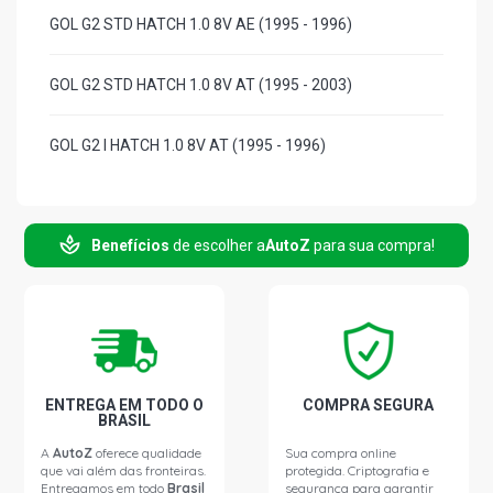
GOL G2 STD HATCH 1.0 8V AE (1995 - 1996)
GOL G2 STD HATCH 1.0 8V AT (1995 - 2003)
GOL G2 I HATCH 1.0 8V AT (1995 - 1996)
GOL G2 PLUS HATCH 1.0 8V AT (1995 - 1999)
Benefícios
de escolher a
AutoZ
para sua compra!
GOL G2 SPECIAL HATCH 1.0 8V AT (1997 - 2005)
GOL G2 STD HATCH 1.6 8V AE (1995 - 1997)
GOL G2 CLI HATCH 1.6 8V AE (1995 - 1997)
ENTREGA EM TODO O
COMPRA SEGURA
BRASIL
GOL G2 I HATCH 1.6 8V AE (1995 - 1997)
A
AutoZ
oferece qualidade
Sua compra online
que vai além das fronteiras.
protegida. Criptografia e
Entregamos em todo
Brasil
segurança para garantir