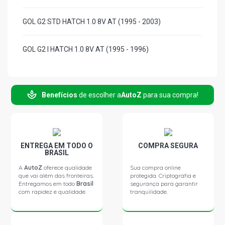
GOL G2 STD HATCH 1.0 8V AT (1995 - 2003)
GOL G2 I HATCH 1.0 8V AT (1995 - 1996)
GOL G2 PLUS HATCH 1.0 8V AT (1995 - 1999)
Benefícios
de escolher a
AutoZ
para sua compra!
GOL G2 SPECIAL HATCH 1.0 8V AT (1997 - 2005)
GOL G2 STD HATCH 1.6 8V AE (1995 - 1997)
ENTREGA EM TODO O
COMPRA SEGURA
BRASIL
GOL G2 CLI HATCH 1.6 8V AE (1995 - 1997)
A
AutoZ
oferece qualidade
Sua compra online
que vai além das fronteiras.
protegida. Criptografia e
Entregamos em todo
Brasil
segurança para garantir
GOL G2 I HATCH 1.6 8V AE (1995 - 1997)
com rapidez e qualidade.
tranquilidade.
GOL G2 STD HATCH 1.6 8V AP (1995 - 1999)