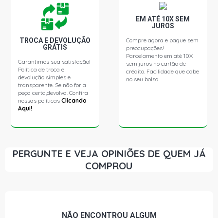
GOL G2 ATLANTA HATCH 1.6 8V AP (1995 - 1998)
EM ATÉ 10X SEM
JUROS
TROCA E DEVOLUÇÃO
Compre agora e pague sem
GOL G2 CL HATCH 1.6 8V AP (1997 - 1999)
GRÁTIS
preocupações!
Parcelamento em até 10X
Garantimos sua satisfação!
sem juros no cartão de
Política de troca e
GOL G2 CLI HATCH 1.6 8V AP (1995 - 1996)
crédito. Facilidade que cabe
devolução simples e
no seu bolso.
transparente. Se não for a
peça certa,devolva. Confira
GOL G2 COPA HATCH 1.6 8V AP (1995 - 1996)
nossas políticas
Clicando
Aqui!
GOL G2 GL HATCH 1.6 8V AP (1995 - 1999)
GOL G2 I HATCH 1.6 8V AP (1995 - 1998)
PERGUNTE E VEJA OPINIÕES DE QUEM JÁ
COMPROU
GOL G2 MI HATCH 1.6 8V AP (1997 - 2003)
GOL G2 MI-PLUS HATCH 1.6 8V AP (2003 - 2004)
NÃO ENCONTROU
ALGUM