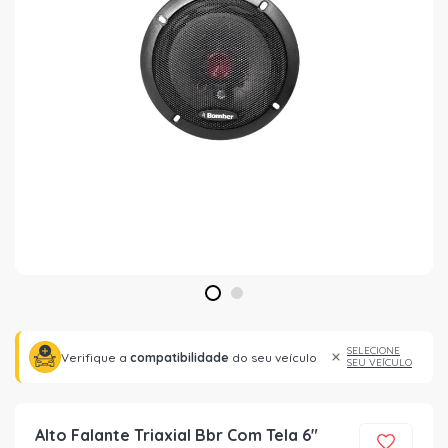
1
2
SELECIONE
Verifique a
compatibilidade
do seu veículo
SEU VEÍCULO
Alto Falante Triaxial Bbr Com Tela 6"