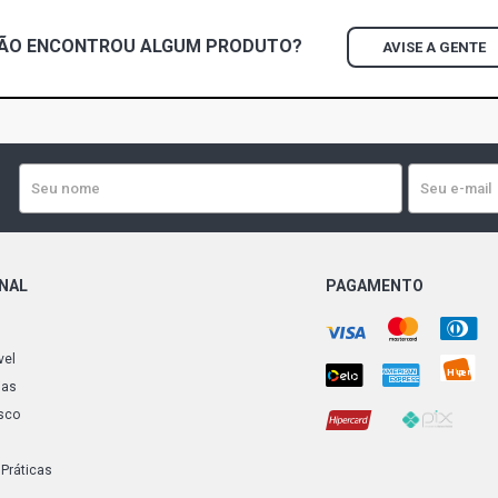
(1990 - 1999
ÃO ENCONTROU
ALGUM
PRODUTO?
AVISE A GENTE
L1214 STD 
(1989 - 1997
L1314 STD 
(1987 - 1999
L2418 STD 
(1989 - 1999
ONAL
PAGAMENTO
LA1414 STD
(1987 - 1996
vel
LAK1414 ST
ias
(1987 - 1996
sco
LK1314 STD
(1986 - 1991
 Práticas