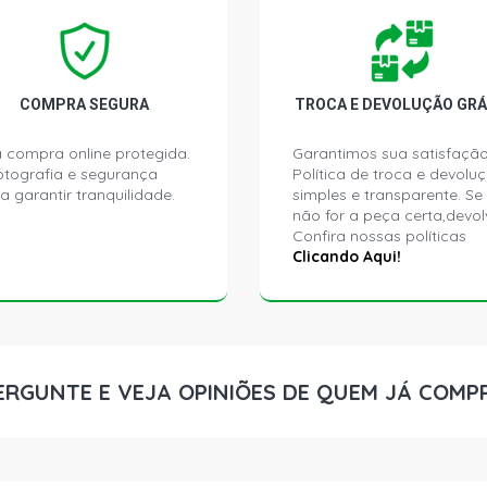
1418 STD C
(2000 - 2002
1715 STD C
COMPRA SEGURA
TROCA E DEVOLUÇÃO GRÁ
(1993 - 2006
 compra online protegida.
Garantimos sua satisfação
ptografia e segurança
Política de troca e devolu
1718 STD C
a garantir tranquilidade.
simples e transparente. Se
(1991 - 1997
não for a peça certa,devol
Confira nossas políticas
1721 STD C
Clicando Aqui!
(1991 - 1998
1721 STD C
(1991 - 1998
ERGUNTE E VEJA OPINIÕES DE QUEM JÁ COMP
2418 STD C
(1990 - 1999
2418 STD C