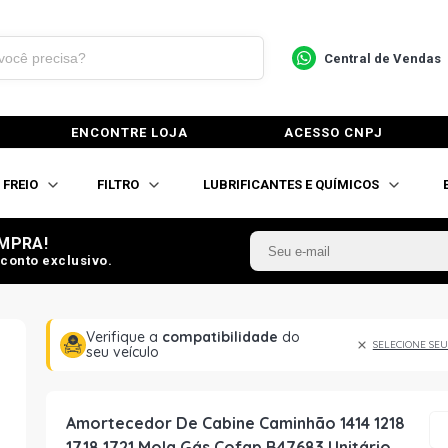
Central de Vendas
ENCONTRE LOJA
ACESSO CNPJ
FREIO
FILTRO
LUBRIFICANTES E QUÍMICOS
MPRA!
conto exclusivo.
Verifique a
compatibilidade
do
SELECIONE SEU
seu veículo
Amortecedor De Cabine Caminhão 1414 1218
1718 1721 Mola Gás Cofap B47683 Unitário