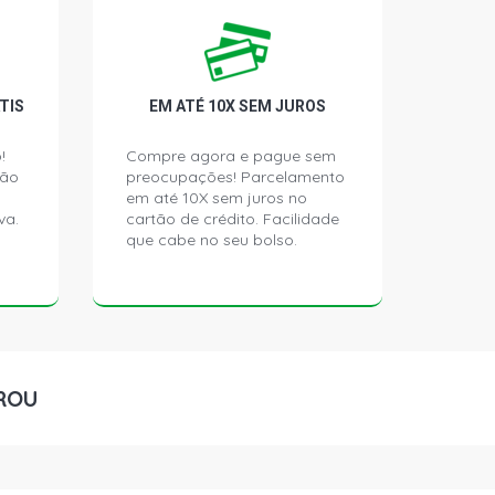
AMINHAO 6.0 12V OM366A DIESEL
)
AMINHAO 6.0 12V OM366A DIESEL
TIS
EM ATÉ 10X SEM JUROS
)
!
Compre agora e pague sem
ção
preocupações! Parcelamento
AMINHAO 6.0 12V OM366A DIESEL
)
em até 10X sem juros no
va.
cartão de crédito. Facilidade
que cabe no seu bolso.
AMINHAO 6.0 12V OM366A DIESEL
)
AMINHAO 6.0 12V OM366LA DIESEL
)
ROU
AMINHAO 6.0 12V OM366A DIESEL
)
AMINHAO 6.0 12V OM366LA DIESEL