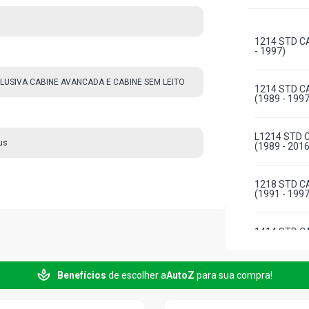
1214 STD C
- 1997)
LUSIVA CABINE AVANCADA E CABINE SEM LEITO
1214 STD C
(1989 - 1997
L1214 STD 
us
(1989 - 2016
1218 STD C
(1991 - 1997
1414 STD C
(1990 - 1994
Benefícios
de escolher a
AutoZ
para sua compra!
1414 STD C
(1990 - 1994