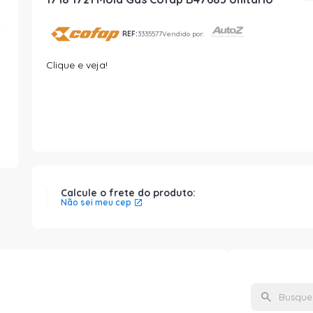
REF:
3335577
Vendido por:
Clique e veja!
Calcule o frete do produto:
Não sei meu cep