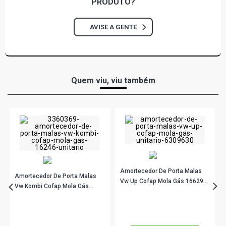
PRODUTO?
AVISE A GENTE
Quem viu, viu também
Amortecedor De Porta Malas
Amortecedor De Porta Malas
Vw Up Cofap Mola Gás 16629
Vw Kombi Cofap Mola Gás
Unitário
16246 Unitário
R$ 84,33
no PIX
R$ 67,67
no PIX
Ou
R$ 84,33
em até 2x de
R$ 42,16
Ou
R$ 67,67
em até 2x de
R$ 33,83
sem juros
sem juros