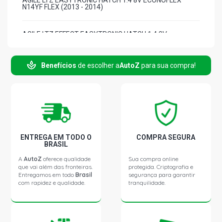
AGILE LTZ EASYTRONIC HATCH 1.4 8V ECONOFLEX
N14YF FLEX (2013 - 2014)
AGILE LTZ EFFECT EASYTRONIC HATCH 1.4 8V
ECONOFLEX N14YF FLEX (2014 - 2014)
Benefícios
de escolher a
AutoZ
para sua compra!
AGILE LTZ WIFI HATCH 1.4 8V ECONOFLEX N14YF FLEX
(2012 - 2012)
ENTREGA EM TODO O
COMPRA SEGURA
BRASIL
A
AutoZ
oferece qualidade
Sua compra online
que vai além das fronteiras.
protegida. Criptografia e
Entregamos em todo
Brasil
segurança para garantir
com rapidez e qualidade.
tranquilidade.