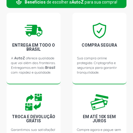
Benefícios
de escolher a
AutoZ
para sua compra!
ENTREGA EM TODO O
COMPRA SEGURA
BRASIL
A
AutoZ
oferece qualidade
Sua compra online
que vai além das fronteiras.
protegida. Criptografia e
Entregamos em todo
Brasil
segurança para garantir
com rapidez e qualidade.
tranquilidade.
TROCA E DEVOLUÇÃO
EM ATÉ 10X SEM
GRÁTIS
JUROS
Garantimos sua satisfação!
Compre agora e pague sem