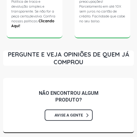
Política de troca e
preocupações!
devolução simples e
Parcelamento em até 10X
transparente. Se não for a
sem juros no cartão de
peça certa,devolva. Confira
crédito. Facilidade que cabe
nossas políticas
Clicando
no seu bolso.
Aqui!
PERGUNTE E VEJA OPINIÕES DE QUEM JÁ
COMPROU
NÃO ENCONTROU
ALGUM
PRODUTO?
AVISE A GENTE