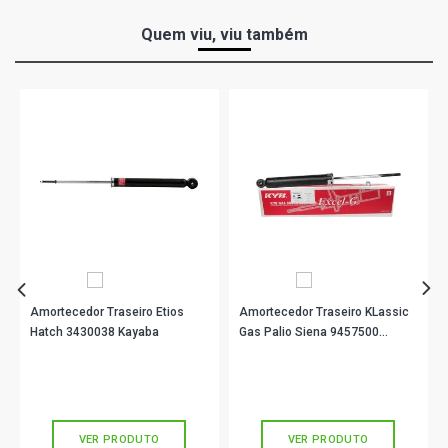
Quem viu, viu também
Amortecedor Traseiro Etios
Amortecedor Traseiro KLassic
Hatch 3430038 Kayaba
Gas Palio Siena 9457500
Kayaba
R$ 454,90
R$ 163,90
no PIX
no PIX
Ou
R$ 454,90
em até 10x de
R$ 45,49
Ou
R$ 163,90
em até 5x de
R$ 32,78
sem juros
sem juros
VER PRODUTO
VER PRODUTO