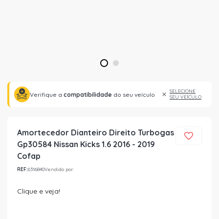
1
2
SELECIONE
Verifique a
compatibilidade
do seu veículo
SEU VEÍCULO
Amortecedor Dianteiro Direito Turbogas
Gp30584 Nissan Kicks 1.6 2016 - 2019
Cofap
REF:
6316840
Vendido por:
Clique e veja!