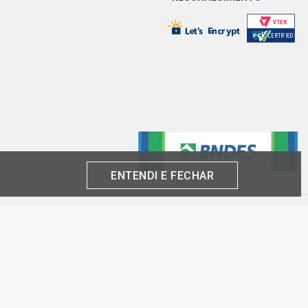
ENTENDI E FECHAR
produto por cliente, até o término dos nossos estoques para internet. Caso os
análise e confirmação de dados.
 CNPJ:
inas-SP