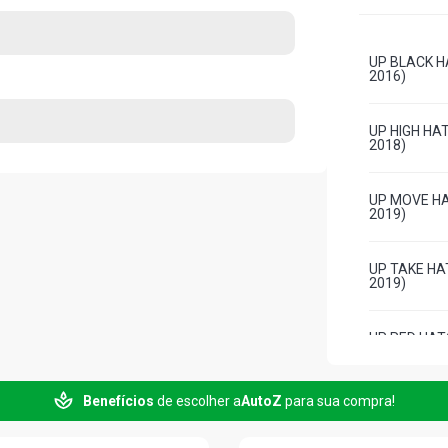
UP BLACK HA
2016)
UP HIGH HAT
2018)
UP MOVE HAT
2019)
UP TAKE HAT
2019)
UP RED HATC
2016)
Benefícios
de escolher a
AutoZ
para sua compra!
UP WHITE HA
2016)