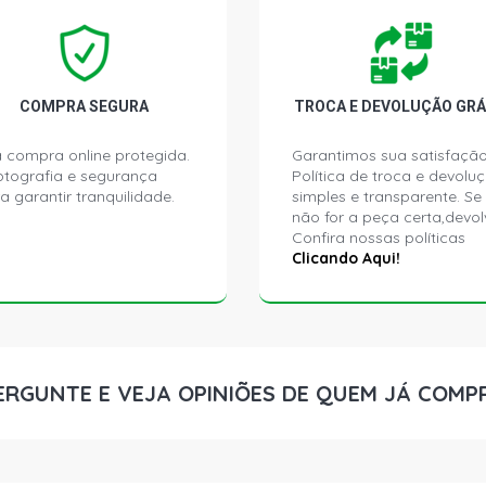
UP SPEED H
(2016 - 2017
UP I MOTIO
COMPRA SEGURA
TROCA E DEVOLUÇÃO GRÁ
(2015 - 2019
 compra online protegida.
Garantimos sua satisfação
ptografia e segurança
Política de troca e devolu
UP TSI MOV
a garantir tranquilidade.
simples e transparente. Se
FLEX (2016 
não for a peça certa,devol
Confira nossas políticas
UP TSI HIGH
Clicando Aqui!
FLEX (2016 
UP TSI BLA
FLEX (2016 
ERGUNTE E VEJA OPINIÕES DE QUEM JÁ COMP
UP TSI RED 
(2016 - 2017
UP TSI WHI