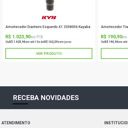
Amortecedor Dianteiro Esquerdo X1 3358004 Kayaba
Amortecedor Tra
R$ 1.023,90
R$ 190,90
no PIX
no
Ou
R$ 1.023,90
em até 10x de
R$ 102,39
sem juros
Ou
R$ 190,90
em até
VER PRODUTO
RECEBA NOVIDADES
ATENDIMENTO
INSTITUCI