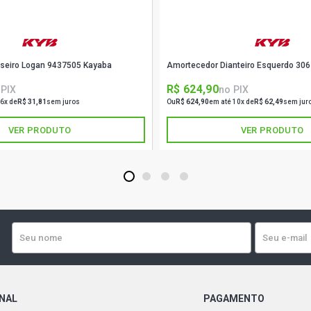
seiro Logan 9437505 Kayaba
Amortecedor Dianteiro Esquerdo 30
R$ 624,90
 PIX
no PIX
 6x de
R$ 31,81
sem juros
Ou
R$ 624,90
em até 10x de
R$ 62,49
sem jur
VER PRODUTO
VER PRODUTO
1
2
3
4
ONAL
PAGAMENTO