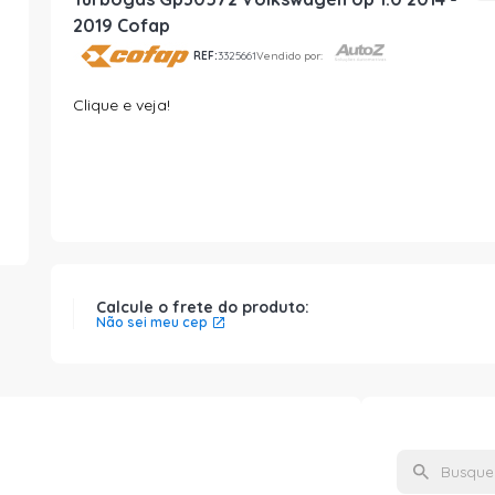
2019 Cofap
REF:
3325661
Vendido por:
Clique e veja!
Calcule o frete do produto:
Não sei meu cep