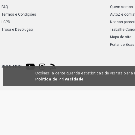
FAQ
Quem somos
Termos e Condições
AutoZ é confiá
LGPD
Nossas parcer
Troca e Devolução
Trabalhe Cono
Mapa do site
Portal de Boas
SIGA-NOS:
Cookies: a gente guarda estatísticas de visitas par
Política de Privacidade
Preços e condições de pagamento exclusivos para compras via internet, poden
produtos apresentem divergênc
Auto
45.98