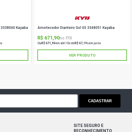
6 3338040 Kayaba
Amortecedor Dianteiro Gol G5 3348051 Kayaba
R$ 671,90
no PIX
os
Ou
R$ 671,90
em até 10x de
R$ 67,19
sem juros
VER PRODUTO
CADASTRAR
SITE SEGURO E
RECONHECIMENTO