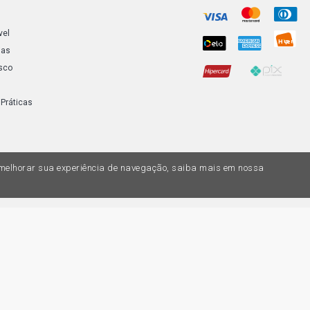
vel
ias
sco
 Práticas
a melhorar sua experiência de navegação, saiba mais em nossa
do variar nas lojas físicas. Ofertas válidas na compra de até 10 peças de cada 
ias de valores, o preço válido é o do carrinhos de compras. Vendas sujeitas a 
Z, uma empresa do Grupo DPaschoal - Razão Social: Comercial Automotiva S.A. -
7.005/0169-49 - Rua Edmundo Navarro de Andrade, 1700 - CEP 13031-695, Camp