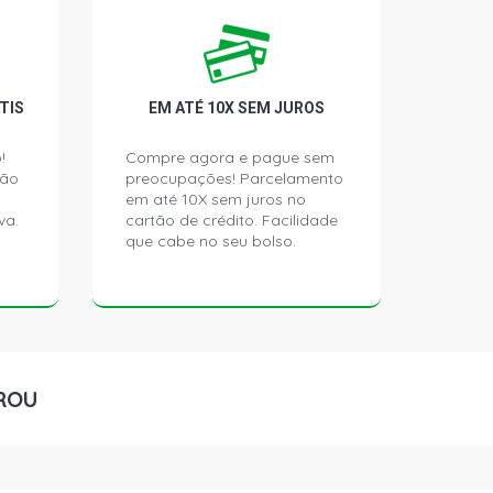
ATCH 1.0 12V EA211 TURBO L3 FLEX
)
N MOVE HATCH 1.0 12V EA211 L3 FLEX
TIS
EM ATÉ 10X SEM JUROS
)
!
Compre agora e pague sem
ção
preocupações! Parcelamento
E HATCH 1.0 12V EA211 TURBO L3
- 2019)
em até 10X sem juros no
va.
cartão de crédito. Facilidade
que cabe no seu bolso.
 HATCH 1.0 12V EA211 TURBO L3
- 2019)
CK HATCH 1.0 12V EA211 TURBO L3
- 2017)
ROU
HATCH 1.0 12V EA211 TURBO L3 FLEX
)
TE HATCH 1.0 12V EA211 TURBO L3