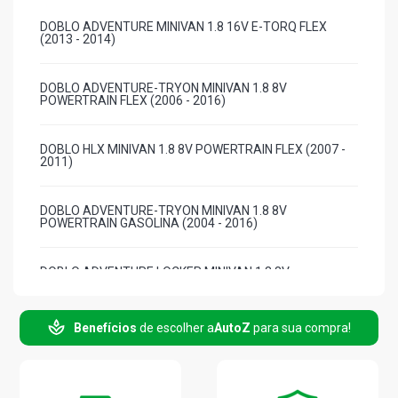
DOBLO ADVENTURE MINIVAN 1.8 16V E-TORQ FLEX
(2013 - 2014)
DOBLO ADVENTURE-TRYON MINIVAN 1.8 8V
POWERTRAIN FLEX (2006 - 2016)
DOBLO HLX MINIVAN 1.8 8V POWERTRAIN FLEX (2007 -
2011)
DOBLO ADVENTURE-TRYON MINIVAN 1.8 8V
POWERTRAIN GASOLINA (2004 - 2016)
DOBLO ADVENTURE LOCKER MINIVAN 1.8 8V
POWERTRAIN FLEX (2006 - 2012)
Benefícios
de escolher a
AutoZ
para sua compra!
DOBLO ADVENTURE MINIVAN 1.8 8V POWERTRAIN
GASOLINA (2004 - 2016)