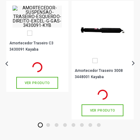
Amortecedor Traseiro C3
3430091 Kayaba
R$ 285,90
no PIX
Ou
R$ 285,90
em até 9x de
R$ 31,76
sem juros
Amortecedor Traseiro 3008
3448001 Kayaba
VER PRODUTO
R$ 502,90
no PIX
Ou
R$ 502,90
em até 10x de
R$ 50,29
sem juros
VER PRODUTO
1
2
3
4
5
6
7
8