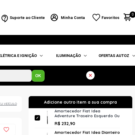
0
Suporte ao Cliente
Minha Conta
Favoritos
ELÉTRICA E IGNIÇÃO
ILUMINAÇÃO
OFERTAS AUTOZ
OK
EU VEÍCULO
Amortecedor Fiat Idea
Adventure Traseiro Esquerdo Ou
Direito Cofap Gb47965
R$ 232,90
Turbogás Unitário
Amortecedor Fiat Idea Dianteiro