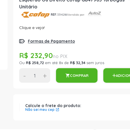
Unitário
REF:
3314286
Vendido por:
Clique e veja!
Formas de Pagamento
R$ 232,90
Ou
R$ 258,72
em até 8x de
R$ 32,34
sem juros
-
+
COMPRAR
ADICIO
Calcule o frete do produto:
Não sei meu cep