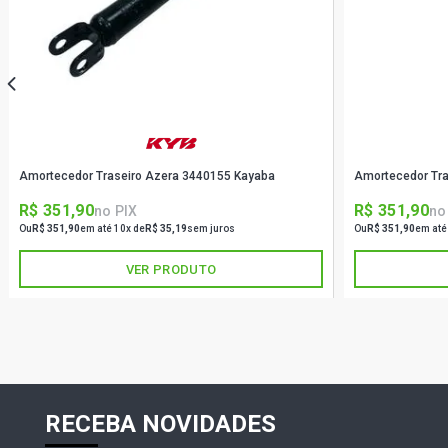
Amortecedor Traseiro Azera 3440155 Kayaba
Amortecedor Tr
R$ 351,90
R$ 351,90
no PIX
no
Ou
R$ 351,90
em até 10x de
R$ 35,19
sem juros
Ou
R$ 351,90
em até
VER PRODUTO
RECEBA NOVIDADES