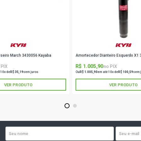
aseiro March 3430056 Kayaba
Amortecedor Dianteiro Esquerdo X1
R$ 1.005,90
 PIX
no PIX
 10x de
R$ 35,19
sem juros
Ou
R$ 1.005,90
em até 10x de
R$ 100,59
sem 
VER PRODUTO
VER PRODUTO
1
2