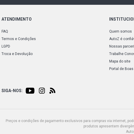
ATENDIMENTO
INSTITUCI
FAQ
Quem somos
Termos e Condições
AutoZ é confiá
LGPD
Nossas parcer
Troca e Devolução
Trabalhe Cono
Mapa do site
Portal de Boas
SIGA-NOS:
Preços e condições de pagamento exclusivos para compras via internet, poden
produtos apresentem divergênc
Auto