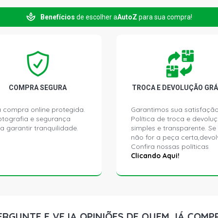
Benefícios
de escolher a
AutoZ
para sua compra!
COMPRA SEGURA
TROCA E DEVOLUÇÃO GRÁ
 compra online protegida.
Garantimos sua satisfação
ptografia e segurança
Política de troca e devolu
a garantir tranquilidade.
simples e transparente. Se
não for a peça certa,devol
Confira nossas políticas
Clicando Aqui!
ERGUNTE E VEJA OPINIÕES DE QUEM JÁ COMP