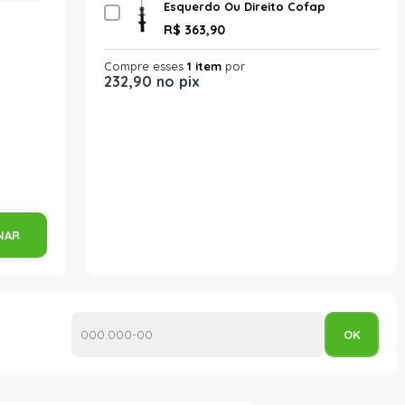
Esquerdo Ou Direito Cofap
Gp30188 Turbogás Unitário
R$ 363,90
Compre esses
1 item
por
232,90 no pix
NAR