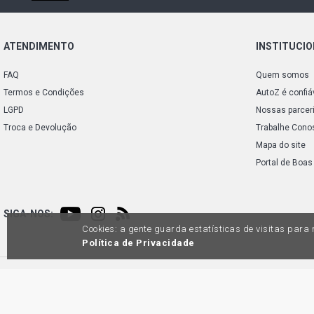
ATENDIMENTO
INSTITUCI
FAQ
Quem somos
Termos e Condições
AutoZ é confiá
LGPD
Nossas parcer
Troca e Devolução
Trabalhe Cono
Mapa do site
Portal de Boas
SIGA-NOS:
Cookies: a gente guarda estatísticas de visitas par
Política de Privacidade
Preços e condições de pagamento exclusivos para compras via internet, poden
produtos apresentem divergênc
Auto