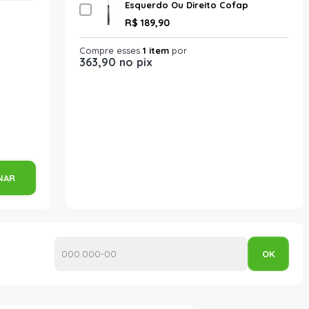
Esquerdo Ou Direito Cofap
Gb47946 Turbogás Unitário
R$ 189,90
Compre esses
1 item
por
363,90 no pix
NAR