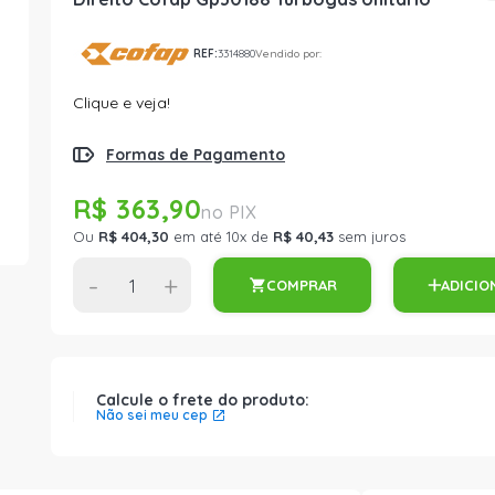
REF:
3314880
Vendido por:
Clique e veja!
Formas de Pagamento
R$ 363,90
Ou
R$ 404,30
em até 10x de
R$ 40,43
sem juros
-
+
COMPRAR
ADICIO
Calcule o frete do produto:
Não sei meu cep