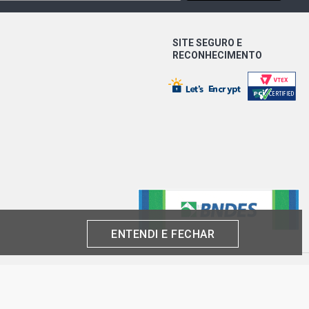
SITE SEGURO E
RECONHECIMENTO
ENTENDI E FECHAR
produto por cliente, até o término dos nossos estoques para internet. Caso os
análise e confirmação de dados.
 CNPJ: