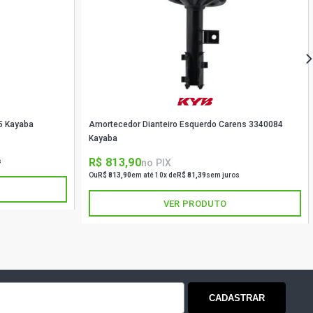
5 Kayaba
Amortecedor Dianteiro Esquerdo Carens 3340084
Kayaba
R$ 813,90
no PIX
s
Ou
R$ 813,90
em até 10x de
R$ 81,39
sem juros
VER PRODUTO
CADASTRAR