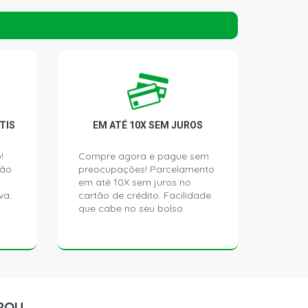
TIVE MINIVAN 1.4 8V FIRE FLEX
)
TIS
EM ATÉ 10X SEM JUROS
!
Compre agora e pague sem
ção
preocupações! Parcelamento
em até 10X sem juros no
va.
cartão de crédito. Facilidade
que cabe no seu bolso.
ROU