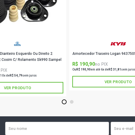
Dianteiro Esquerdo Ou Direito 2
Amortecedor Traseiro Logan 943750
Batente 2 Coifa 2 Coxim C/ Rolamento Sk990 Sampel
R$ 190,90
no PIX
 PIX
Ou
R$ 190,90
em até 6x de
R$ 31,81
sem juro
 10x de
R$ 54,79
sem juros
VER PRODUTO
VER PRODUTO
1
2