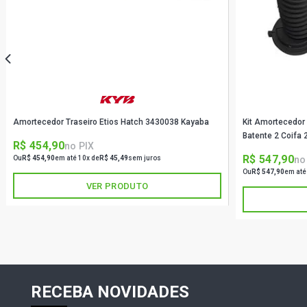
Amortecedor Traseiro Etios Hatch 3430038 Kayaba
Kit Amortecedor 
R$ 454,90
no PIX
R$ 547,90
no
Ou
R$ 454,90
em até 10x de
R$ 45,49
sem juros
Ou
R$ 547,90
em até
VER PRODUTO
RECEBA NOVIDADES