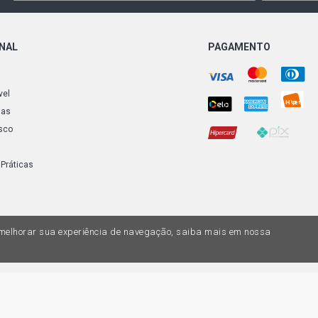
ONAL
PAGAMENTO
vel
ias
sco
 Práticas
a melhorar sua experiência de navegação, saiba mais em nossa
do variar nas lojas físicas. Ofertas válidas na compra de até 10 peças de cada 
ias de valores, o preço válido é o do carrinhos de compras. Vendas sujeitas a 
Z, uma empresa do Grupo DPaschoal - Razão Social: Comercial Automotiva S.A. -