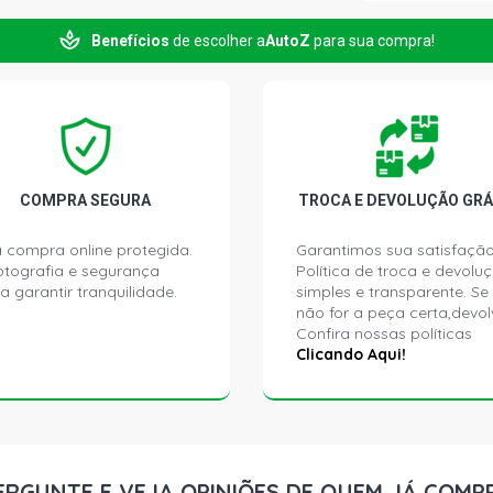
IDEA ATTRAC
Benefícios
de escolher a
AutoZ
para sua compra!
(2011 - 2016
COMPRA SEGURA
TROCA E DEVOLUÇÃO GRÁ
 compra online protegida.
Garantimos sua satisfação
ptografia e segurança
Política de troca e devolu
a garantir tranquilidade.
simples e transparente. Se
não for a peça certa,devol
Confira nossas políticas
Clicando Aqui!
ERGUNTE E VEJA OPINIÕES DE QUEM JÁ COMP