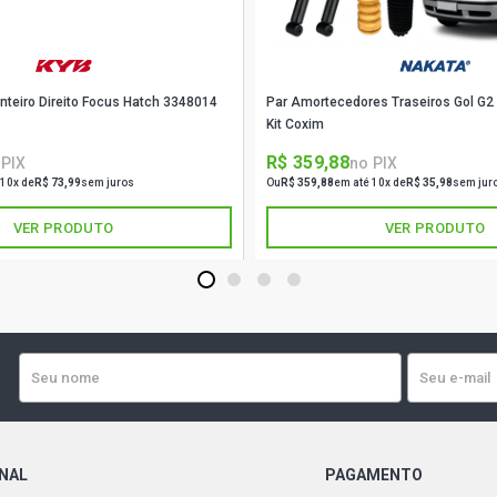
nteiro Direito Focus Hatch 3348014
Par Amortecedores Traseiros Gol G2
Kit Coxim
R$ 359,88
 PIX
no PIX
 10x de
R$ 73,99
sem juros
Ou
R$ 359,88
em até 10x de
R$ 35,98
sem jur
VER PRODUTO
VER PRODUTO
1
2
3
4
ONAL
PAGAMENTO