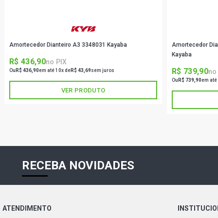
Amortecedor Dianteiro A3 3348031 Kayaba
Amortecedor Dia
Kayaba
R$ 436,90
no PIX
R$ 739,90
no
Ou
R$ 436,90
em até 10x de
R$ 43,69
sem juros
Ou
R$ 739,90
em até
VER PRODUTO
RECEBA NOVIDADES
ATENDIMENTO
INSTITUCI