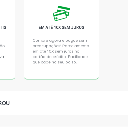
 SW 1.8 16V ZETEC GASOLINA (1997
TIS
EM ATÉ 10X SEM JUROS
!
Compre agora e pague sem
ção
preocupações! Parcelamento
em até 10X sem juros no
va.
cartão de crédito. Facilidade
que cabe no seu bolso.
ROU