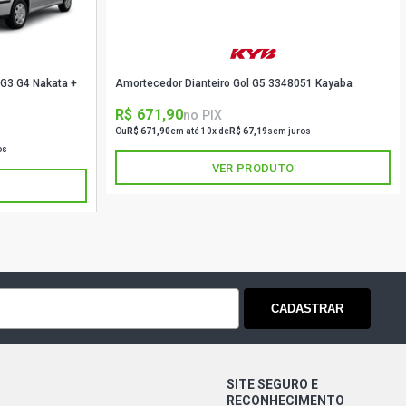
 G3 G4 Nakata +
Amortecedor Dianteiro Gol G5 3348051 Kayaba
R$ 671,90
no PIX
Ou
R$ 671,90
em até 10x de
R$ 67,19
sem juros
os
VER PRODUTO
CADASTRAR
SITE SEGURO E
RECONHECIMENTO