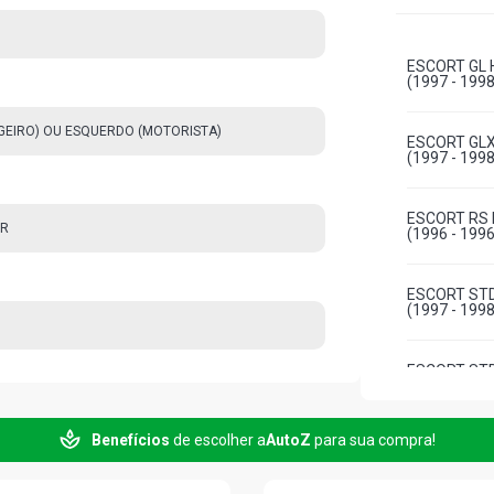
ESCORT GL 
(1997 - 1998
AGEIRO) OU ESQUERDO (MOTORISTA)
ESCORT GLX
(1997 - 1998
ESCORT RS 
OR
(1996 - 1996
ESCORT STD
(1997 - 1998
ESCORT STD
- 1998)
Benefícios
de escolher a
AutoZ
para sua compra!
ESCORT GL 
1998)