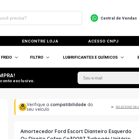
Central de Vendas
ENCONTRE LOJA
ACESSO CNPJ
FREIO
FILTRO
LUBRIFICANTES E QUÍMICOS
MPRA!
conto exclusivo.
Verifique a
compatibilidade
do
SELECIONE SEU
seu veículo
Amortecedor Ford Escort Dianteiro Esquerdo
Ou Direito Cofap Gp30097 Turbogás Unitário