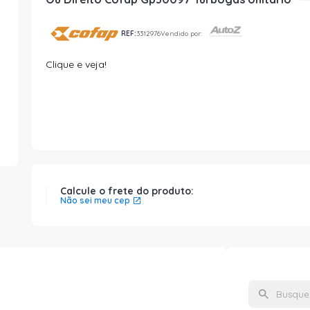
REF:
3312976
Vendido por:
Clique e veja!
Calcule o frete do produto:
Não sei meu cep