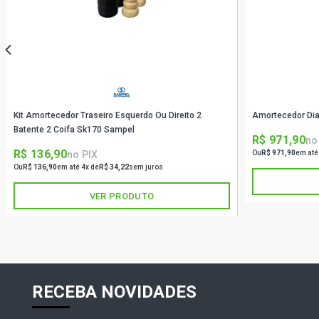
Kit Amortecedor Traseiro Esquerdo Ou Direito 2
Amortecedor Dia
Batente 2 Coifa Sk170 Sampel
R$ 971,90
no
R$ 136,90
no PIX
Ou
R$ 971,90
em até
Ou
R$ 136,90
em até 4x de
R$ 34,22
sem juros
VER PRODUTO
RECEBA NOVIDADES