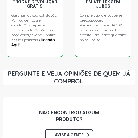
TROCA E DEVOLUÇÃO
EM ATÉ 10X SEM
GRÁTIS
JUROS
Garantimos sua satisfação!
Compre agora e pague sem
Política de troca e
preocupações!
devolução simples e
Parcelamento em até 10X
transparente. Se não for a
sem juros no cartão de
peça certa,devolva. Confira
crédito. Facilidade que cabe
nossas políticas
Clicando
no seu bolso.
Aqui!
PERGUNTE E VEJA OPINIÕES DE QUEM JÁ
COMPROU
NÃO ENCONTROU
ALGUM
PRODUTO?
AVISE A GENTE