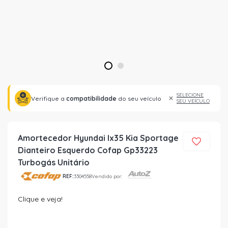
1
2
SELECIONE
Verifique a
compatibilidade
do seu veículo
SEU VEÍCULO
Amortecedor Hyundai Ix35 Kia Sportage
Dianteiro Esquerdo Cofap Gp33223
Turbogás Unitário
REF:
3304558
Vendido por:
Clique e veja!