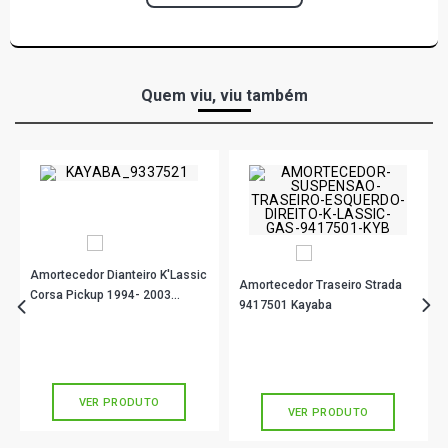
Quem viu, viu também
Amortecedor Dianteiro K'Lassic
Amortecedor Traseiro Strada
Corsa Pickup 1994- 2003
9417501 Kayaba
9337521 Kayaba
R$ 188,90
no PIX
R$ 239,90
no PIX
Ou
R$ 188,90
em até 6x de
R$ 31,48
Ou
R$ 239,90
em até 7x de
R$ 34,27
sem juros
sem juros
VER PRODUTO
VER PRODUTO