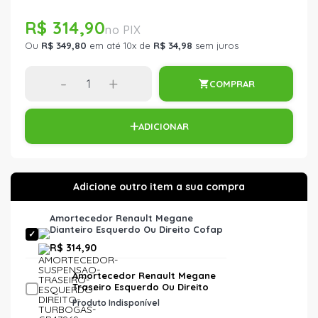
R$ 314,90
Ou
R$ 349,80
em até 10x de
R$ 34,98
sem juros
-
+
COMPRAR
ADICIONAR
Amortecedor Renault Megane
Dianteiro Esquerdo Ou Direito Cofap
Gp30233 Turbogás Unitário
R$ 314,90
Amortecedor Renault Megane
Traseiro Esquerdo Ou Direito
Cofap Gb47969 Turbogás
Produto Indisponível
Unitário