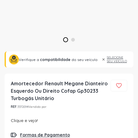
1
2
SELECIONE
Verifique a
compatibilidade
do seu veículo
SEU VEÍCULO
Amortecedor Renault Megane Dianteiro
Esquerdo Ou Direito Cofap Gp30233
Turbogás Unitário
REF:
3372014
Vendido por:
Clique e veja!
Formas de Pagamento