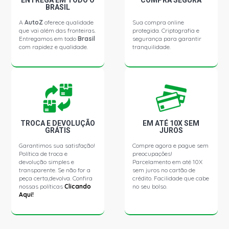
ENTREGA EM TODO O
COMPRA SEGURA
BRASIL
A
AutoZ
oferece qualidade
Sua compra online
que vai além das fronteiras.
protegida. Criptografia e
Entregamos em todo
Brasil
segurança para garantir
com rapidez e qualidade.
tranquilidade.
TROCA E DEVOLUÇÃO
EM ATÉ 10X SEM
GRÁTIS
JUROS
Garantimos sua satisfação!
Compre agora e pague sem
Política de troca e
preocupações!
devolução simples e
Parcelamento em até 10X
transparente. Se não for a
sem juros no cartão de
peça certa,devolva. Confira
crédito. Facilidade que cabe
nossas políticas
Clicando
no seu bolso.
Aqui!