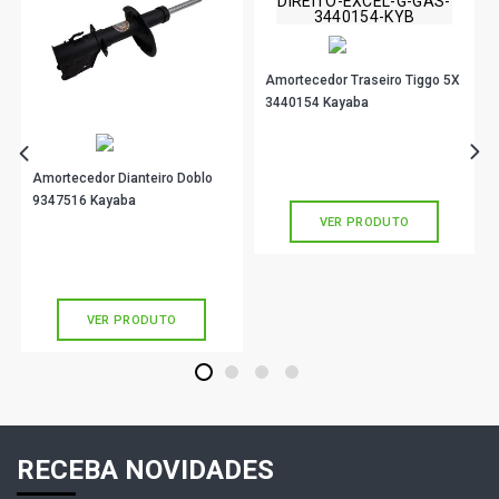
Amortecedor Traseiro Tiggo 5X
3440154 Kayaba
R$ 447,90
no PIX
Ou
R$ 447,90
em até 10x de
R$ 44,79
Amortecedor Dianteiro Doblo
sem juros
9347516 Kayaba
VER PRODUTO
R$ 420,90
no PIX
Ou
R$ 420,90
em até 10x de
R$ 42,09
sem juros
VER PRODUTO
1
2
3
4
RECEBA NOVIDADES