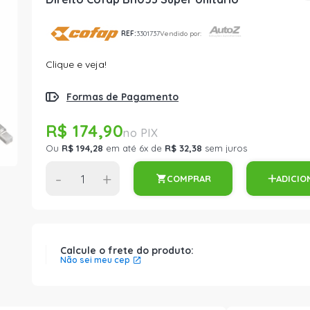
REF:
3301737
Vendido por:
Clique e veja!
Formas de Pagamento
R$ 174,90
Ou
R$ 194,28
em até 6x de
R$ 32,38
sem juros
-
+
COMPRAR
ADICIO
Calcule o frete do produto:
Não sei meu cep