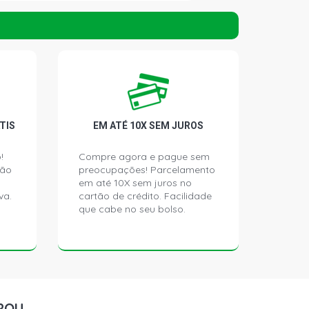
 COMFORTLINE PICKUP 1.8 8V AP
)
GL PICKUP 1.8 8V AP (1997 - 2000)
SUMMER PICKUP 1.8 8V AP (1996 -
TIS
EM ATÉ 10X SEM JUROS
TSI PICKUP 2.0 16V AP (1998 - 2000)
!
Compre agora e pague sem
ção
preocupações! Parcelamento
STD PICKUP 2.0 8V AP (1998 - 2005)
em até 10X sem juros no
va.
cartão de crédito. Facilidade
que cabe no seu bolso.
FUN PICKUP 1.8 8V AP (2000 - 2005)
SUMMER PICKUP 1.8 8V AP (2000 -
STD PICKUP 1.6 8V AP FLEX (2006 -
ROU