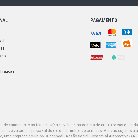
ONAL
PAGAMENTO
vel
ias
sco
 Práticas
do variar nas lojas físicas. Ofertas válidas na compra de até 10 peças de cada 
ias de valores, o preço válido é o do carrinhos de compras. Vendas sujeitas a 
Z, uma empresa do Grupo DPaschoal - Razão Social: Comercial Automotiva S.A. -