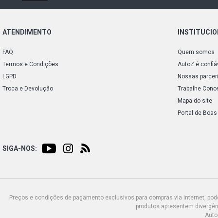
ATENDIMENTO
INSTITUCI
FAQ
Quem somos
Termos e Condições
AutoZ é confiá
LGPD
Nossas parcer
Troca e Devolução
Trabalhe Cono
Mapa do site
Portal de Boas
SIGA-NOS:
Preços e condições de pagamento exclusivos para compras via internet, poden
produtos apresentem divergênc
Auto