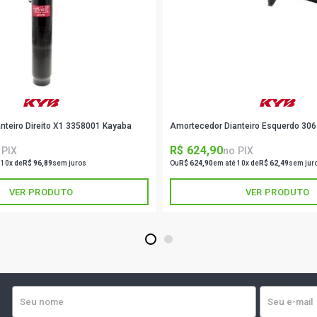
nteiro Direito X1 3358001 Kayaba
Amortecedor Dianteiro Esquerdo 30
R$ 624,90
 PIX
no PIX
 10x de
R$ 96,89
sem juros
Ou
R$ 624,90
em até 10x de
R$ 62,49
sem jur
VER PRODUTO
VER PRODUTO
1
2