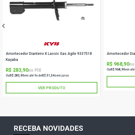
Amortecedor Dianteiro K Lassic Gas Agile 9337518
Amortecedor Dia
Kayaba
R$ 968,90
no
R$ 283,90
no PIX
Ou
R$ 968,90
em até
Ou
R$ 283,90
em até 9x de
R$ 31,54
sem juros
VER PRODUTO
RECEBA NOVIDADES