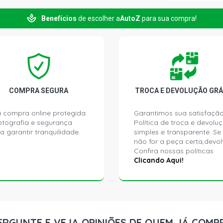
SAVEIRO G3
(2000 - 2005
Benefícios
de escolher a
AutoZ
para sua compra!
SAVEIRO G2 
SAVEIRO G2 
2000)
COMPRA SEGURA
TROCA E DEVOLUÇÃO GRÁ
SAVEIRO G2 
 compra online protegida.
Garantimos sua satisfação
ptografia e segurança
Política de troca e devolu
SAVEIRO G2 
a garantir tranquilidade.
simples e transparente. Se
não for a peça certa,devol
Confira nossas políticas
SAVEIRO G3 
Clicando Aqui!
SAVEIRO G3 
2005)
SAVEIRO G4 
ERGUNTE E VEJA OPINIÕES DE QUEM JÁ COMP
2009)