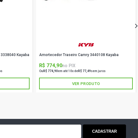
6 3338040 Kayaba
Amortecedor Traseiro Camry 3440108 Kayaba
R$ 774,90
no PIX
os
Ou
R$ 774,90
em até 10x de
R$ 77,49
sem juros
VER PRODUTO
CADASTRAR