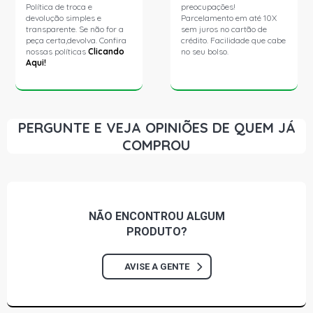
Política de troca e
preocupações!
devolução simples e
Parcelamento em até 10X
transparente. Se não for a
sem juros no cartão de
peça certa,devolva. Confira
crédito. Facilidade que cabe
nossas políticas
Clicando
no seu bolso.
Aqui!
PERGUNTE E VEJA OPINIÕES DE QUEM JÁ
COMPROU
NÃO ENCONTROU
ALGUM
PRODUTO?
AVISE A GENTE