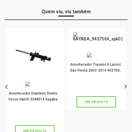
Quem viu, viu também
Amortecedor Traseiro K Lassic
Gas Fiesta 2003-2014 9437504
Kayaba
R$ 195,90
no PIX
Ou
R$ 195,90
em até 6x de
R$ 32,65
sem juros
Amortecedor Dianteiro Direito
Focus Hatch 3348014 Kayaba
VER PRODUTO
R$ 739,90
no PIX
Ou
R$ 739,90
em até 10x de
R$ 73,99
sem juros
VER PRODUTO