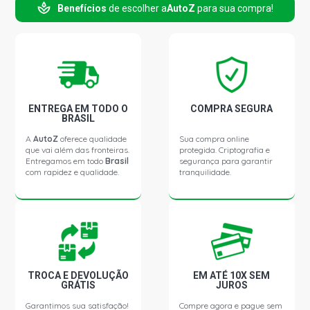
Benefícios
de escolher a
AutoZ
para sua compra!
ENTREGA EM TODO O
COMPRA SEGURA
BRASIL
A
AutoZ
oferece qualidade
Sua compra online
que vai além das fronteiras.
protegida. Criptografia e
Entregamos em todo
Brasil
segurança para garantir
com rapidez e qualidade.
tranquilidade.
TROCA E DEVOLUÇÃO
EM ATÉ 10X SEM
GRÁTIS
JUROS
Garantimos sua satisfação!
Compre agora e pague sem