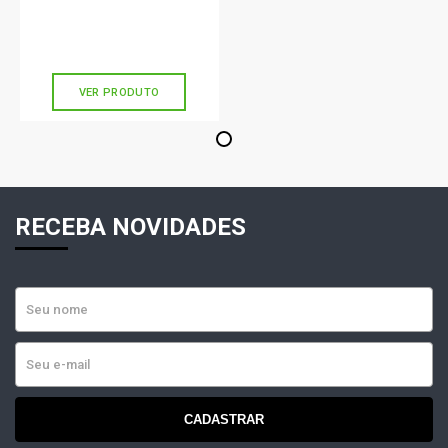
R$ 101,90
no PIX
Ou
R$ 101,90
em até 3x de
R$ 33,96
sem juros
VER PRODUTO
1
RECEBA NOVIDADES
CADASTRAR