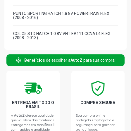
PUNTO SPORTING HATCH 1.8 8V POWERTRAIN FLEX
(2008 - 2016)
GOL G5 STD HATCH 1.0 8V VHT EA111 CCNA L4 FLEX
(2008 - 2013)
GOL G5 STD HATCH 1.6 8V VHT EA111 CCRA L4 FLEX
(2008 - 2012)
Benefícios
de escolher a
AutoZ
para sua compra!
GOL G5 I-MOTION HATCH 1.6 8V VHT EA111 CCRA L4
FLEX (2008 - 2012)
GOL G5 POWER HATCH 1.6 8V VHT EA111 CCRA L4 FLEX
(2008 - 2013)
ENTREGA EM TODO O
COMPRA SEGURA
BRASIL
A
AutoZ
oferece qualidade
Sua compra online
que vai além das fronteiras.
protegida. Criptografia e
Entregamos em todo
Brasil
segurança para garantir
com rapidez e qualidade.
tranquilidade.