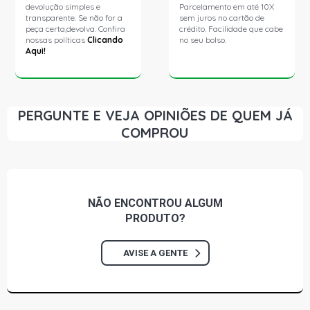
devolução simples e
Parcelamento em até 10X
transparente. Se não for a
sem juros no cartão de
peça certa,devolva. Confira
crédito. Facilidade que cabe
nossas políticas
Clicando
no seu bolso.
Aqui!
PERGUNTE E VEJA OPINIÕES DE QUEM JÁ
COMPROU
NÃO ENCONTROU
ALGUM
PRODUTO?
AVISE A GENTE