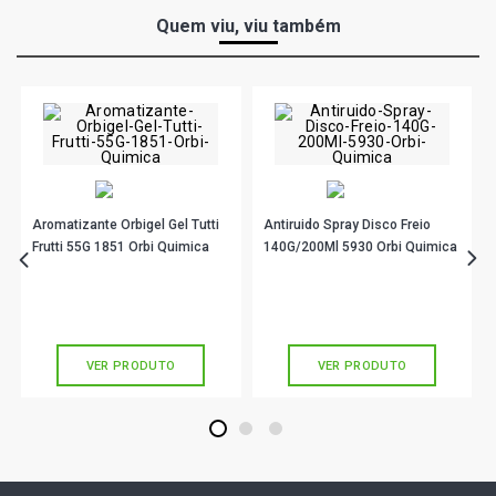
Quem viu, viu também
Aromatizante Orbigel Gel Tutti
Antiruido Spray Disco Freio
Frutti 55G 1851 Orbi Quimica
140G/200Ml 5930 Orbi Quimica
R$ 10,90
R$ 23,90
no PIX
no PIX
Ou
R$ 10,90
em até 1x de
R$ 10,90
Ou
R$ 23,90
em até 1x de
R$ 23,90
sem juros
sem juros
VER PRODUTO
VER PRODUTO
1
2
3