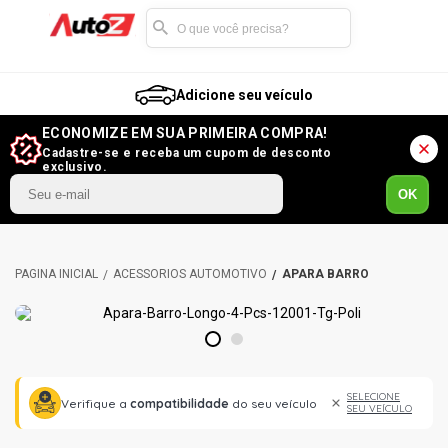
Adicione seu veículo
ECONOMIZE EM SUA PRIMEIRA COMPRA!
Cadastre-se e receba um cupom de desconto
exclusivo.
OK
ACESSÓRIOS AUTOMOTIVO
APARA BARRO
1
2
SELECIONE
Verifique a
compatibilidade
do seu veículo
SEU VEÍCULO