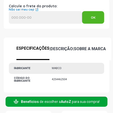
Calcule o frete do produto:
Não sei meu cep
ESPECIFICAÇÕES
|
DESCRIÇÃO
|
SOBRE A MARCA
FABRICANTE
WABCO
CÓDIGO DO
4254462504
FABRICANTE
Benefícios
de escolher a
AutoZ
para sua compra!