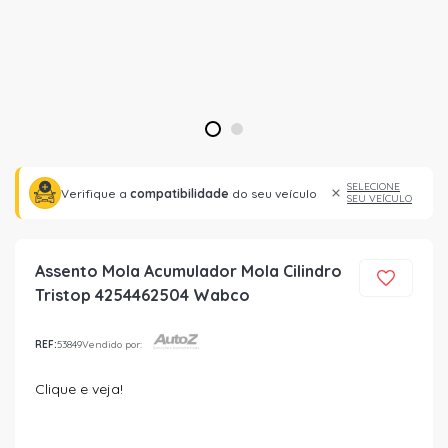
1
2
SELECIONE
Verifique a
compatibilidade
do seu veículo
SEU VEÍCULO
Assento Mola Acumulador Mola Cilindro
Tristop 4254462504 Wabco
REF:
53849
Vendido por:
Clique e veja!