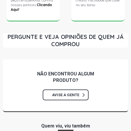
peça certa,devolva. Confira
crédito. Facilidade que cabe
nossas políticas
Clicando
no seu bolso.
Aqui!
PERGUNTE E VEJA OPINIÕES DE QUEM JÁ
COMPROU
NÃO ENCONTROU
ALGUM
PRODUTO?
AVISE A GENTE
Quem viu, viu também