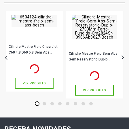
Cilindro Mestre Freio Chevrolet
C60 4.8 D60 5.8 Sem Abs
Cilindro Mestre Freio Sem Abs
38.10Mm Cm8064Cr
Sem Reservatorio Duplo
R$ 647,67
no PIX
0986Ab8617 Bosch
27,03Mm Ferro Fundido
Ou
R$ 647,67
em até 10x de
R$ 64,76
R$ 811,90
no PIX
Cm2824Sr 0986Ab8627 Bosch
sem juros
Ou
R$ 811,90
em até 10x de
R$ 81,19
sem juros
VER PRODUTO
VER PRODUTO
1
2
3
4
5
6
7
8