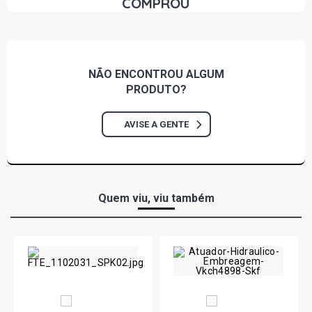
COMPROU
2012)
ECOSPORT XLT SUV 1.6 8V ZETEC ROCAM FLEX (2006 -
2012)
NÃO ENCONTROU
ALGUM
ECOSPORT XLT FREESTYLE SUV 1.6 8V ZETEC ROCAM
PRODUTO?
FLEX (2007 - 2012)
AVISE A GENTE
ECOSPORT XLS SUV 1.6 8V ZETEC ROCAM GASOLINA
(2003 - 2012)
ECOSPORT XLT SUV 1.6 8V ZETEC ROCAM GASOLINA
(2003 - 2012)
Quem viu, viu também
ESCORT GL HATCH 1.6 8V ZETEC ROCAM GASOLINA
(2000 - 2002)
ESCORT STD SW 1.6 8V ZETEC ROCAM GASOLINA (2000
- 2002)