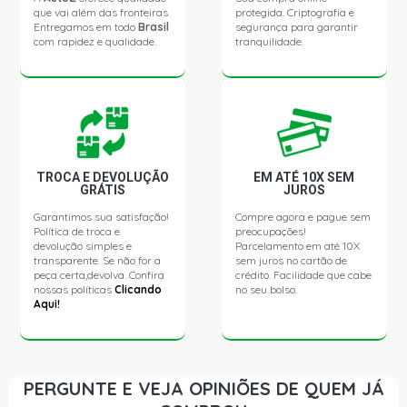
que vai além das fronteiras.
protegida. Criptografia e
COURIER L PICKUP 1.6 8V ZETEC ROCAM GASOLINA
Entregamos em todo
Brasil
segurança para garantir
(2000 - 2014)
com rapidez e qualidade.
tranquilidade.
ECOSPORT XL SUV 1.0 8V SUPERCHARGER GASOLINA
(2003 - 2006)
ECOSPORT XLS SUV 1.0 8V SUPERCHARGER GASOLINA
(2003 - 2009)
TROCA E DEVOLUÇÃO
EM ATÉ 10X SEM
GRÁTIS
JUROS
ECOSPORT XLT SUV 1.0 8V SUPERCHARGER GASOLINA
Garantimos sua satisfação!
Compre agora e pague sem
(2003 - 2006)
Política de troca e
preocupações!
devolução simples e
Parcelamento em até 10X
transparente. Se não for a
sem juros no cartão de
ECOSPORT XL SUV 1.6 8V ZETEC ROCAM FLEX (2006 -
peça certa,devolva. Confira
crédito. Facilidade que cabe
2012)
nossas políticas
Clicando
no seu bolso.
Aqui!
ECOSPORT XL SUV 1.6 8V ZETEC ROCAM GASOLINA
(2003 - 2012)
PERGUNTE E VEJA OPINIÕES DE QUEM JÁ
ECOSPORT XLS SUV 1.6 8V ZETEC ROCAM FLEX (2006 -