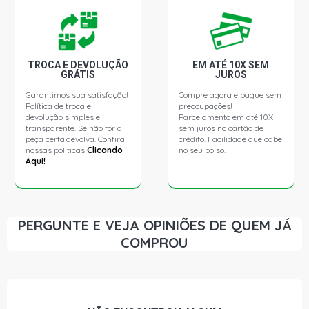
KADETT SLE HATCH 1.8 8V EFI GASOLINA (1989 - 1995)
KADETT GL HATCH 1.8 8V GASOLINA (1989 - 1998)
TROCA E DEVOLUÇÃO
EM ATÉ 10X SEM
GRÁTIS
JUROS
Garantimos sua satisfação!
Compre agora e pague sem
KADETT GLS HATCH 1.8 8V GASOLINA (1989 - 1995)
Política de troca e
preocupações!
devolução simples e
Parcelamento em até 10X
transparente. Se não for a
sem juros no cartão de
KADETT LITE HATCH 1.8 8V GASOLINA (1989 - 1998)
peça certa,devolva. Confira
crédito. Facilidade que cabe
nossas políticas
Clicando
no seu bolso.
Aqui!
KADETT GS HATCH 2.0 8V EFI GASOLINA (1989 - 1995)
KADETT EFI GL HATCH 2.0 8V GASOLINA (1994 - 1998)
PERGUNTE E VEJA OPINIÕES DE QUEM JÁ
COMPROU
KADETT EFI SPORT HATCH 2.0 8V GASOLINA (1994 -
1998)
MONZA 650 SEDAN 1.8 8V EFI GASOLINA (1991 - 1996)