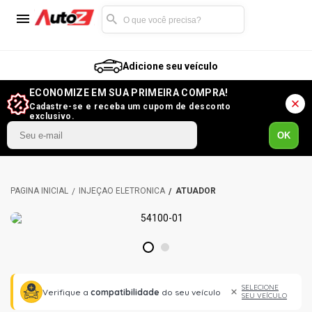
Adicione seu veículo
ECONOMIZE EM SUA PRIMEIRA COMPRA!
Cadastre-se e receba um cupom de desconto
exclusivo.
OK
INJEÇÃO ELETRÔNICA
ATUADOR
1
2
SELECIONE
Verifique a
compatibilidade
do seu veículo
SEU VEÍCULO