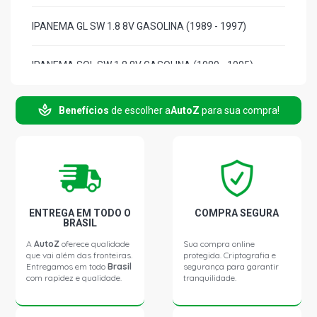
IPANEMA GL SW 1.8 8V GASOLINA (1989 - 1997)
IPANEMA SOL SW 1.8 8V GASOLINA (1989 - 1995)
IPANEMA WAVE SW 1.8 8V GASOLINA (1989 - 1995)
Benefícios
de escolher a
AutoZ
para sua compra!
IPANEMA FLAIR SW 2.0 8V EFI GASOLINA (1994 - 1998)
IPANEMA GL SW 2.0 8V EFI GASOLINA (1994 - 1998)
ENTREGA EM TODO O
COMPRA SEGURA
IPANEMA SLE SW 2.0 8V EFI GASOLINA (1989 - 1995)
BRASIL
A
AutoZ
oferece qualidade
Sua compra online
que vai além das fronteiras.
protegida. Criptografia e
IPANEMA GLS SW 2.0 8V GASOLINA (1994 - 1998)
Entregamos em todo
Brasil
segurança para garantir
com rapidez e qualidade.
tranquilidade.
KADETT SL HATCH 1.8 8V EFI GASOLINA (1989 - 1998)