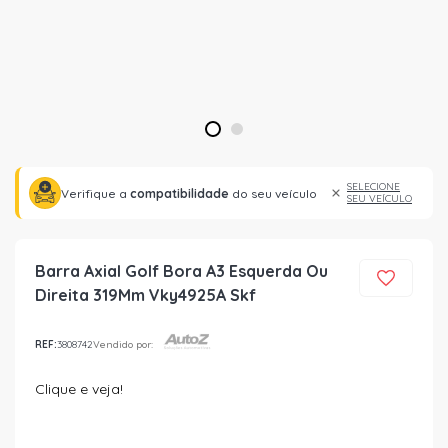
1
2
SELECIONE
Verifique a
compatibilidade
do seu veículo
SEU VEÍCULO
Barra Axial Golf Bora A3 Esquerda Ou
Direita 319Mm Vky4925A Skf
REF:
3808742
Vendido por:
Clique e veja!