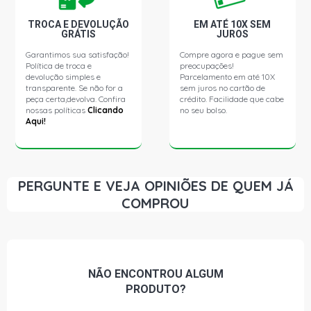
GOLF SPORT HATCH 1.6 8V EA111 GASOLINA (2003 -
2008)
TROCA E DEVOLUÇÃO
EM ATÉ 10X SEM
GRÁTIS
JUROS
Garantimos sua satisfação!
Compre agora e pague sem
GOLF STD HATCH 1.6 8V EA113 FLEX (2001 - 2014)
Política de troca e
preocupações!
devolução simples e
Parcelamento em até 10X
transparente. Se não for a
sem juros no cartão de
GOLF FLASH HATCH 1.6 8V EA113 FLEX (2006 - 2007)
peça certa,devolva. Confira
crédito. Facilidade que cabe
nossas políticas
Clicando
no seu bolso.
Aqui!
GOLF SR HATCH 1.6 8V GASOLINA (1998 - 2007)
GOLF SPORT HATCH 1.8 20V AUM GASOLINA (2005 -
2009)
PERGUNTE E VEJA OPINIÕES DE QUEM JÁ
COMPROU
GOLF GTI HATCH 1.8 20V AUQ GASOLINA (2002 - 2009)
GOLF COMFORTLINE HATCH 2.0 8V AP (1999 - 2009)
NÃO ENCONTROU
ALGUM
PRODUTO?
GOLF SPORT HATCH 2.0 8V AP (2005 - 2009)