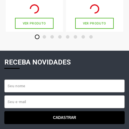
R$ 94,90
R$ 42,11
no PIX
no PIX
Ou
R$ 94,90
em até 3x de
R$ 31,63
Ou
R$ 42,11
em até 1x de
R$ 42,11
sem juros
sem juros
VER PRODUTO
VER PRODUTO
1
2
3
4
5
6
7
8
RECEBA NOVIDADES
CADASTRAR