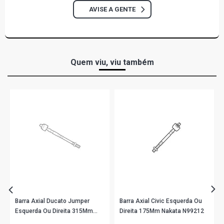
AVISE A GENTE
GOLF STD HATCH 2.0 8V APK GASOLINA (1998 - 2014)
NEW BEETLE GL I SEDAN 2.0 8V AP (1999 - 2012)
Quem viu, viu também
Barra Axial Ducato Jumper
Barra Axial Civic Esquerda Ou
Esquerda Ou Direita 315Mm
Direita 175Mm Nakata N99212
Nakata N96030