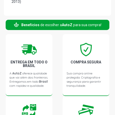
2013)
BORA STD SEDAN 2.0 8V AP (2000 - 2011)
Benefícios
de escolher a
AutoZ
para sua compra!
BORA COMFORTLINE SEDAN 2.0 8V AP (2001 - 2001)
BORA GL SEDAN 2.0 8V AP (1999 - 2007)
BORA GLS SEDAN 2.0 8V AP (1999 - 2007)
ENTREGA EM TODO O
COMPRA SEGURA
BRASIL
GOLF SPORTLINE HATCH 1.6 8V AP FLEX (2008 - 2014)
A
AutoZ
oferece qualidade
Sua compra online
que vai além das fronteiras.
protegida. Criptografia e
Entregamos em todo
Brasil
segurança para garantir
com rapidez e qualidade.
tranquilidade.
GOLF STD HATCH 1.6 8V EA111 GASOLINA (2001 - 2007)
GOLF FLASH HATCH 1.6 8V EA111 GASOLINA (2006 -
2007)