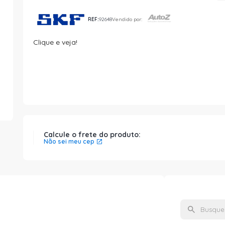
REF:
92648
Vendido por:
Clique e veja!
Calcule o frete do produto:
Não sei meu cep