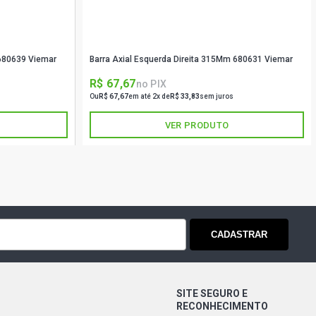
 680639 Viemar
Barra Axial Esquerda Direita 315Mm 680631 Viemar
R$ 67,67
no PIX
Ou
R$ 67,67
em até 2x de
R$ 33,83
sem juros
VER PRODUTO
CADASTRAR
SITE SEGURO E
RECONHECIMENTO