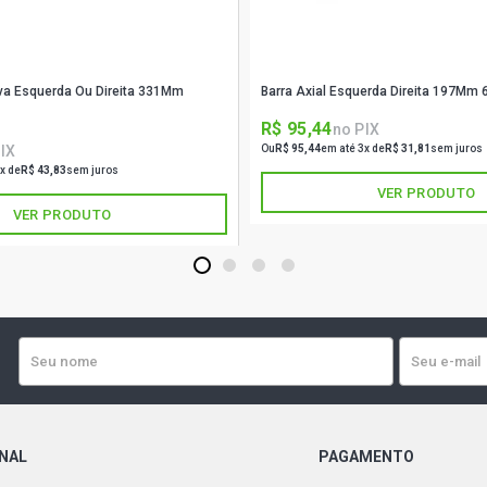
iva Esquerda Ou Direita 331Mm
Barra Axial Esquerda Direita 197Mm
R$ 95,44
no PIX
IX
Ou
R$ 95,44
em até 3x de
R$ 31,81
sem juros
x de
R$ 43,83
sem juros
VER PRODUTO
VER PRODUTO
1
2
3
4
ONAL
PAGAMENTO