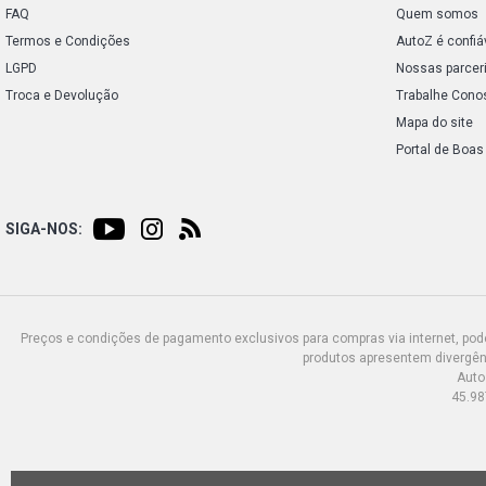
FAQ
Quem somos
Termos e Condições
AutoZ é confiá
LGPD
Nossas parcer
Troca e Devolução
Trabalhe Cono
Mapa do site
Portal de Boas
SIGA-NOS:
Preços e condições de pagamento exclusivos para compras via internet, poden
produtos apresentem divergênc
Auto
45.98