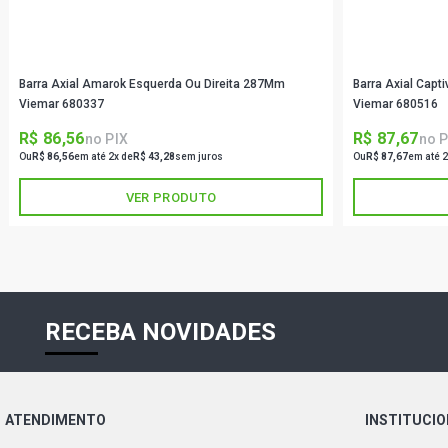
Barra Axial Amarok Esquerda Ou Direita 287Mm
Barra Axial Capt
Viemar 680337
Viemar 680516
R$ 86,56
R$ 87,67
no PIX
no P
Ou
R$ 86,56
em até 2x de
R$ 43,28
sem juros
Ou
R$ 87,67
em até 2
VER PRODUTO
RECEBA NOVIDADES
ATENDIMENTO
INSTITUCI