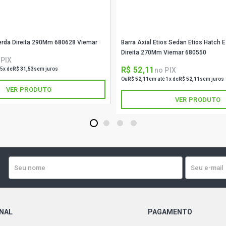
uerda Direita 290Mm 680628 Viemar
Barra Axial Etios Sedan Etios Hatch
Direita 270Mm Viemar 680550
 PIX
R$ 52,11
no PIX
 5x de
R$ 31,53
sem juros
Ou
R$ 52,11
em até 1x de
R$ 52,11
sem juros
VER PRODUTO
VER PRODUTO
1
2
3
4
ONAL
PAGAMENTO