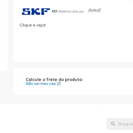
REF:
92642
Vendido por:
Clique e veja!
Calcule o frete do produto:
Não sei meu cep