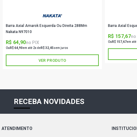
Barra Axial Amarok Esquerda Ou Direita 288Mm
Barra Axial Esq
Nakata N97010
R$ 157,67
no
R$ 64,90
no PIX
Ou
R$ 157,67
em até
Ou
R$ 64,90
em até 2x de
R$ 32,45
sem juros
VER PRODUTO
RECEBA NOVIDADES
ATENDIMENTO
INSTITUCI