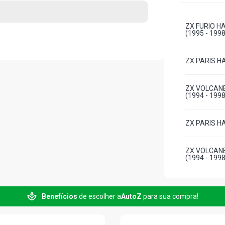
ZX FURIO H
(1995 - 1998
ZX PARIS HA
ZX VOLCANE
(1994 - 1998
ZX PARIS HA
ZX VOLCANE
(1994 - 1998
ZX STD HAT
(1994 - 1998
Benefícios
de escolher a
AutoZ
para sua compra!
ZX DAKAR HA