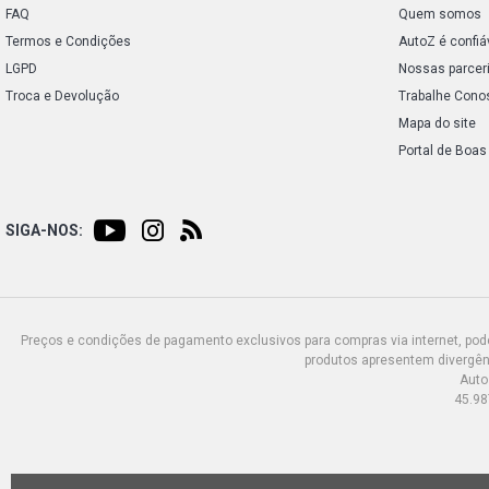
FAQ
Quem somos
Termos e Condições
AutoZ é confiá
LGPD
Nossas parcer
Troca e Devolução
Trabalhe Cono
Mapa do site
Portal de Boas
SIGA-NOS:
Preços e condições de pagamento exclusivos para compras via internet, poden
produtos apresentem divergênc
Auto
45.98