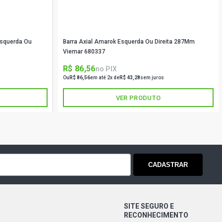
 Esquerda Ou
Barra Axial Amarok Esquerda Ou Direita 287Mm
Viemar 680337
R$ 86,56
no PIX
Ou
R$ 86,56
em até 2x de
R$ 43,28
sem juros
VER PRODUTO
CADASTRAR
SITE SEGURO E
RECONHECIMENTO