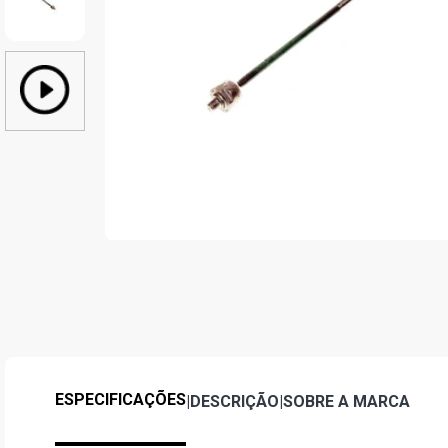
ESPECIFICAÇÕES
|
DESCRIÇÃO
|
SOBRE A MARCA