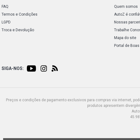
FAQ
Quem somos
Termos e Condições
AutoZ é confiá
LGPD
Nossas parcer
Troca e Devolução
Trabalhe Cono
Mapa do site
Portal de Boas
SIGA-NOS:
Preços e condições de pagamento exclusivos para compras via internet, poden
produtos apresentem divergênc
Auto
45.98