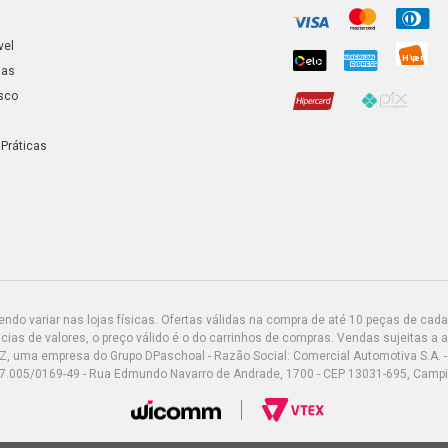
ESCORT STD
(1997 - 2003
vel
ias
ESCORT STD
sco
- 1999)
 Práticas
ESCORT GLX
- 2002)
VERONA LX 
1992)
VERONA GLX 
do variar nas lojas físicas. Ofertas válidas na compra de até 10 peças de cada 
ias de valores, o preço válido é o do carrinhos de compras. Vendas sujeitas a 
VERONA STD 
Z, uma empresa do Grupo DPaschoal - Razão Social: Comercial Automotiva S.A. -
7.005/0169-49 - Rua Edmundo Navarro de Andrade, 1700 - CEP 13031-695, Camp
APOLLO GL S