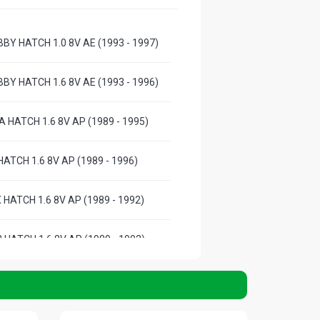
Y HATCH 1.0 8V AE (1993 - 1997)
Y HATCH 1.6 8V AE (1993 - 1996)
 HATCH 1.6 8V AP (1989 - 1995)
ATCH 1.6 8V AP (1989 - 1996)
HATCH 1.6 8V AP (1989 - 1992)
HATCH 1.6 8V AP (1989 - 1992)
 CONVERSIVEL HATCH 1.6 8V AP
)