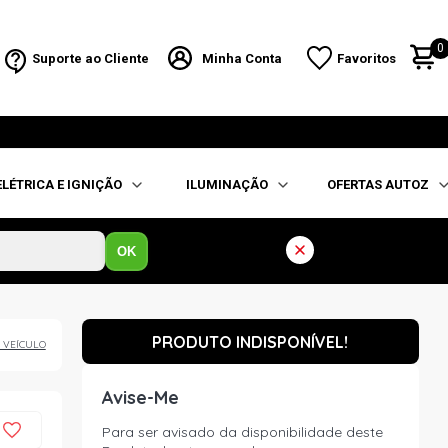
0
Suporte ao Cliente
Minha Conta
Favoritos
ELÉTRICA E IGNIÇÃO
ILUMINAÇÃO
OFERTAS AUTOZ
OK
PRODUTO INDISPONÍVEL!
 VEÍCULO
Avise-Me
Para ser avisado da disponibilidade deste