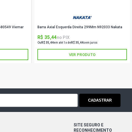
 HATCH 1.8 8V AP (1989 - 1995)
ATCH 1.8 8V AP (1989 - 1996)
 680549 Viemar
Barra Axial Esquerda Direita 299Mm N92033 Nakata
RUJA HATCH 1.8 8V AP (1989 -
R$ 35,44
no PIX
Ou
R$ 35,44
em até 1x de
R$ 35,44
sem juros
VER PRODUTO
HATCH 1.8 8V AP (1989 - 1994)
 HATCH 2.0 8V AP (1993 - 1996)
R HATCH 2.0 8V AP (1993 - 1996)
CADASTRAR
HATCH 2.0 8V AP (1993 - 1996)
I HATCH 2.0 8V AP (1993 - 1996)
SITE SEGURO E
RECONHECIMENTO