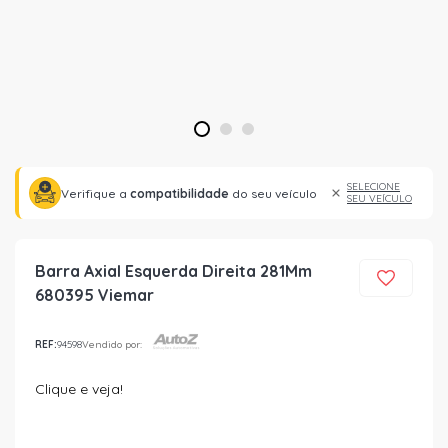
1
2
3
SELECIONE
Verifique a
compatibilidade
do seu veículo
SEU VEÍCULO
Barra Axial Esquerda Direita 281Mm
680395 Viemar
REF:
94598
Vendido por:
Clique e veja!