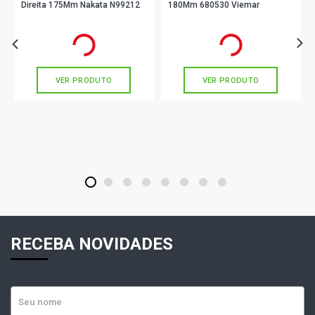
Direita 175Mm Nakata N99212
180Mm 680530 Viemar
R$ 42,11
R$ 113,22
no PIX
no PIX
Ou
R$ 42,11
em até 1x de
R$ 42,11
Ou
R$ 113,22
em até 3x de
R$ 37,74
sem juros
sem juros
VER PRODUTO
VER PRODUTO
1
2
3
4
5
6
7
8
RECEBA NOVIDADES