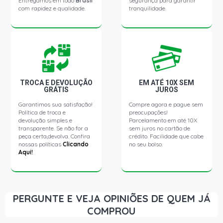
Entregamos em todo
Brasil
segurança para garantir
com rapidez e qualidade.
tranquilidade.
TROCA E DEVOLUÇÃO
EM ATÉ 10X SEM
GRÁTIS
JUROS
Garantimos sua satisfação!
Compre agora e pague sem
Política de troca e
preocupações!
devolução simples e
Parcelamento em até 10X
transparente. Se não for a
sem juros no cartão de
peça certa,devolva. Confira
crédito. Facilidade que cabe
nossas políticas
Clicando
no seu bolso.
Aqui!
PERGUNTE E VEJA OPINIÕES DE QUEM JÁ
COMPROU