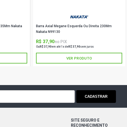
EDAN 1.6 8V AE (1993 - 1997)
EDAN 1.6 8V AE (1993 - 1997)
a 335Mm Nakata
Barra Axial Megane Esquerda Ou Direita 230Mm
Nakata N99130
DAN 1.6 8V AP (1993 - 1997)
R$ 37,90
no PIX
Ou
R$ 37,90
em até 1x de
R$ 37,90
sem juros
EDAN 1.6 8V AP (1993 - 1997)
VER PRODUTO
DAN 1.6 8V AP (1993 - 1997)
DAN 1.8 8V AP (1993 - 1997)
CADASTRAR
EDAN 1.8 8V AP (1993 - 1997)
DAN 1.8 8V AP (1993 - 1997)
SITE SEGURO E
RECONHECIMENTO