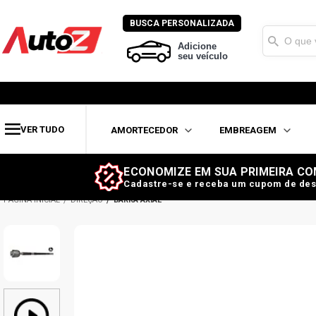
BUSCA PERSONALIZADA
Adicione
seu veículo
VER TUDO
AMORTECEDOR
EMBREAGEM
ECONOMIZE EM SUA PRIMEIRA CO
Cadastre-se e receba um cupom de des
DIREÇÃO
BARRA AXIAL