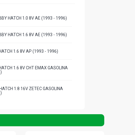
Y HATCH 1.0 8V AE (1993 - 1996)
Y HATCH 1.6 8V AE (1993 - 1996)
ATCH 1.6 8V AP (1993 - 1996)
HATCH 1.6 8V CHT EMAX GASOLINA
)
HATCH 1.8 16V ZETEC GASOLINA
)
ATCH 1.8 8V AP (1993 - 1996)
HATCH 1.8 8V AP (1993 - 1996)