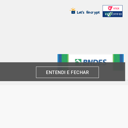
SEDAN 1.8 8V AP (1993 - 1997)
EDAN 1.8 8V AP (1993 - 1996)
 SEDAN 1.8 8V AP (1993 - 1997)
EDAN 2.0 8V AP (1993 - 1996)
 SEDAN 2.0 8V AP (1993 - 1996)
ENTENDI E FECHAR
SBURG SEDAN 2.0 8V AP (1993 -
produto por cliente, até o término dos nossos estoques para internet. Caso os
análise e confirmação de dados.
 CNPJ:
HATCH 1.8 8V AP (1994 - 1996)
inas-SP
 HATCH 1.8 8V AP (1994 - 1996)