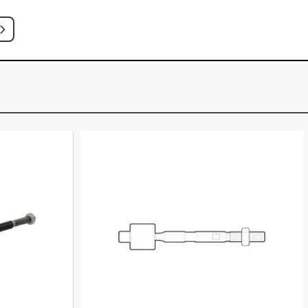
SEDAN 1.6 8V AP (1993 - 1996)
SEDAN 1.6 8V CHT GASOLINA (1989 -
EDAN 1.8 8V AP (1989 - 1996)
SEDAN 2.0 8V AP (1993 - 1996)
SEDAN 2.0 8V AP (1990 - 1996)
DAN 1.6 8V AE (1993 - 1997)
EDAN 1.6 8V AE (1993 - 1997)
DAN 1.6 8V AE (1993 - 1997)