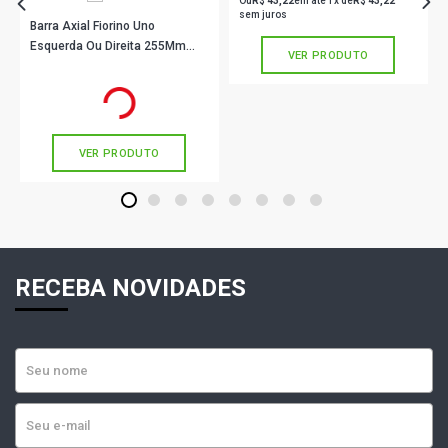
Ou
R$ 43,22
em até 1x de
R$ 43,22
sem juros
Barra Axial Fiorino Uno
Esquerda Ou Direita 255Mm
VER PRODUTO
Viemar 680542
R$ 42,11
no PIX
Ou
R$ 42,11
em até 1x de
R$ 42,11
sem juros
VER PRODUTO
1
2
3
4
5
6
7
8
RECEBA NOVIDADES