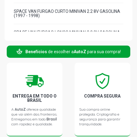
SPACE VAN FURGAO CURTO MINIVAN 2.2 8V GASOLINA
(1997 - 1998)
SPACE VAN FURGAO LONGO MINIVAN 2.2 8V GASOLINA
(1997 - 1998)
Benefícios
de escolher a
AutoZ
para sua compra!
TRAFIC STD FURGAO 2.2 8V GASOLINA (1997 - 1999)
TRAFIC STD VAN 2.0 8V GASOLINA (2000 - 2002)
TRAFIC STD VAN 2.1 8V DIESEL (1997 - 1999)
ENTREGA EM TODO O
COMPRA SEGURA
BRASIL
TRAFIC STD VAN 2.2 8V GASOLINA (1997 - 1998)
A
AutoZ
oferece qualidade
Sua compra online
que vai além das fronteiras.
protegida. Criptografia e
Entregamos em todo
Brasil
segurança para garantir
com rapidez e qualidade.
tranquilidade.