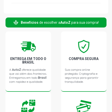
GOL G2 CL HATCH 1.6 8V AP (1997 - 1999)
Benefícios
de escolher a
AutoZ
para sua compra!
GOL G2 MI HATCH 1.6 8V AP (1997 - 2003)
GOL G3 PLUS HATCH 1.0 16V AT EA111 GASOLINA (2000
- 2005)
GOL G3 POWER HATCH 1.6 8V AP (2003 - 2006)
ENTREGA EM TODO O
COMPRA SEGURA
BRASIL
PARATI G2 STD SW 1.0 16V AT EA111 GASOLINA (1998 -
A
AutoZ
oferece qualidade
Sua compra online
1999)
que vai além das fronteiras.
protegida. Criptografia e
Entregamos em todo
Brasil
segurança para garantir
com rapidez e qualidade.
tranquilidade.
PARATI G2 STD SW 1.0 8V AT (1998 - 1999)
PARATI G2 STD SW 1.8 8V AP (1996 - 1999)