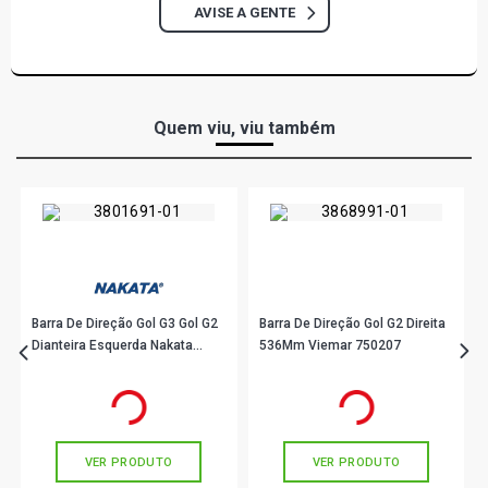
AVISE A GENTE
Quem viu, viu também
Barra De Direção Gol G3 Gol G2
Barra De Direção Gol G2 Direita
Dianteira Esquerda Nakata
536Mm Viemar 750207
N1035
R$ 254,90
R$ 206,90
no PIX
no PIX
Ou
R$ 254,90
em até 8x de
R$ 31,86
Ou
R$ 206,90
em até 6x de
R$ 34,48
sem juros
sem juros
VER PRODUTO
VER PRODUTO