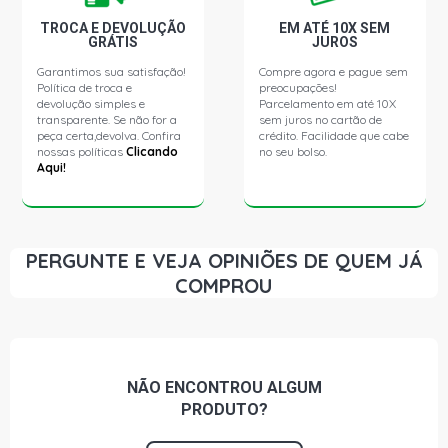
TROCA E DEVOLUÇÃO
EM ATÉ 10X SEM
GRÁTIS
JUROS
Garantimos sua satisfação!
Compre agora e pague sem
Política de troca e
preocupações!
devolução simples e
Parcelamento em até 10X
transparente. Se não for a
sem juros no cartão de
peça certa,devolva. Confira
crédito. Facilidade que cabe
nossas políticas
Clicando
no seu bolso.
Aqui!
PERGUNTE E VEJA OPINIÕES DE QUEM JÁ
COMPROU
NÃO ENCONTROU
ALGUM
PRODUTO?