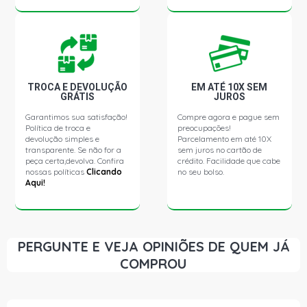
ROSCA COMP 523.00MM, OUTROS BARRA RETA
PARATI G1 GL SW 1.8 8V AP (1984 - 1994) CAIXA
DIREÇÃO DIRECAO MECANICA, OUTROS LADO DIREITO,
ROSCA COMP 523.00MM, OUTROS BARRA RETA
TROCA E DEVOLUÇÃO
EM ATÉ 10X SEM
GRÁTIS
JUROS
PARATI G1 GLS SW 1.8 8V AP (1984 - 1998)
Garantimos sua satisfação!
Compre agora e pague sem
Política de troca e
preocupações!
devolução simples e
PARATI G4 SURF SW 1.6 8V AP FLEX (2005 - 2013)
Parcelamento em até 10X
CAIXA DIREÇÃO DIRECAO MECANICA, OUTROS LADO
transparente. Se não for a
sem juros no cartão de
DIREITO, ROSCA COMP 523.00MM, OUTROS BARRA
peça certa,devolva. Confira
crédito. Facilidade que cabe
RETA
nossas políticas
Clicando
no seu bolso.
Aqui!
SAVEIRO G1 CL PICKUP 1.6 8V AE (1989 - 1996) CAIXA
DIREÇÃO DIRECAO MECANICA, OUTROS LADO DIREITO,
ROSCA COMP 523.00MM, OUTROS BARRA RETA
PERGUNTE E VEJA OPINIÕES DE QUEM JÁ
COMPROU
SAVEIRO G1 CL PICKUP 1.6 8V AP (1983 - 1999)
SAVEIRO G1 GL PICKUP 1.6 8V AP (1986 - 1997) CAIXA