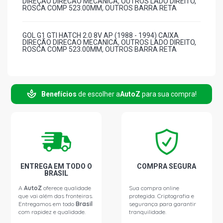
DIREÇÃO DIRECAO MECANICA, OUTROS LADO DIREITO,
ROSCA COMP 523.00MM, OUTROS BARRA RETA
GOL G1 GTI HATCH 2.0 8V AP (1988 - 1994) CAIXA
DIREÇÃO DIRECAO MECANICA, OUTROS LADO DIREITO,
ROSCA COMP 523.00MM, OUTROS BARRA RETA
PARATI G1 CL SW 1.6 8V AP (1984 - 1994) CAIXA
DIREÇÃO DIRECAO MECANICA, OUTROS LADO DIREITO,
ROSCA COMP 523.00MM, OUTROS BARRA RETA
Benefícios
de escolher a
AutoZ
para sua compra!
PARATI G1 LS SW 1.6 8V AP (1984 - 1996)
PARATI G1 PLUS SW 1.6 8V AP (1984 - 1990)
ENTREGA EM TODO O
COMPRA SEGURA
PARATI G1 LS SW 1.6 8V MD (1984 - 1984) CAIXA
BRASIL
DIREÇÃO DIRECAO MECANICA, OUTROS LADO DIREITO,
ROSCA COMP 523.00MM, OUTROS BARRA RETA
A
AutoZ
oferece qualidade
Sua compra online
que vai além das fronteiras.
protegida. Criptografia e
Entregamos em todo
Brasil
segurança para garantir
com rapidez e qualidade.
tranquilidade.
PARATI G1 CL SW 1.8 8V AP (1984 - 1994) CAIXA
DIREÇÃO DIRECAO MECANICA, OUTROS LADO DIREITO,