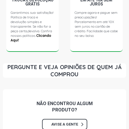
TROCA E DEVOLUÇÃO
EM ATÉ 10X SEM
GRÁTIS
JUROS
BLAZER EXECUTIVE SUV 2.8 8V MWM 4.07TCA DIESEL
Garantimos sua satisfação!
Compre agora e pague sem
(2004 - 2010)
Política de troca e
preocupações!
devolução simples e
Parcelamento em até 10X
transparente. Se não for a
sem juros no cartão de
BLAZER COLINA SUV 2.8 8V MWM 4.07TCE DIESEL (2005
peça certa,devolva. Confira
crédito. Facilidade que cabe
- 2010)
nossas políticas
Clicando
no seu bolso.
Aqui!
BLAZER DLX SUV 4.3 12V V6 GASOLINA (1996 - 2004)
BLAZER EXECUTIVE SUV 4.3 12V V6 GASOLINA (1997 -
PERGUNTE E VEJA OPINIÕES DE QUEM JÁ
2004)
COMPROU
BLAZER STD SUV 4.3 12V V6 GASOLINA (1996 - 2003)
S10 STD PICKUP 2.2 8V EFI GASOLINA (1995 - 2000)
NÃO ENCONTROU
ALGUM
PRODUTO?
S10 EFI LUXE PICKUP 2.2 8V GASOLINA (1996 - 2000)
AVISE A GENTE