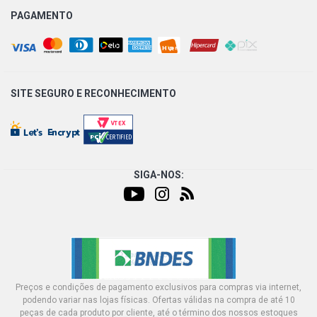
PAGAMENTO
S10 COLINA PICKUP 2.8 8V MWM 4.07TCE DIESEL (2005 -
2012)
S10 TORNADO PICKUP 2.8 8V MWM 4.07TCE DIESEL
(2005 - 2011)
SITE SEGURO E
RECONHECIMENTO
S10 LUXE PICKUP 4.3 12V V6 GASOLINA (1997 - 2000)
S10 CD DELUXE PICKUP 2.2 8V MPFI GASOLINA (1996 -
2000)
SIGA-NOS:
Preços e condições de pagamento exclusivos para compras via internet,
podendo variar nas lojas físicas. Ofertas válidas na compra de até 10
peças de cada produto por cliente, até o término dos nossos estoques