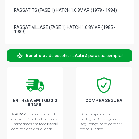
PASSAT TS (FASE 1) HATCH 1.6 8V AP (1978 - 1984)
PASSAT VILLAGE (FASE 1) HATCH 1.6 8V AP (1985 -
1989)
PASSAT FLASH (FASE 1) HATCH 1.8 8V AP (1985 - 1989)
Benefícios
de escolher a
AutoZ
para sua compra!
PASSAT GTS HATCH 1.8 8V AP (1985 - 1989)
PASSAT POINTER (FASE 1) HATCH 1.8 8V AP (1985 -
1989)
ENTREGA EM TODO O
COMPRA SEGURA
PASSAT TS (FASE 1) HATCH 1.8 8V AP (1985 - 1989)
BRASIL
A
AutoZ
oferece qualidade
Sua compra online
que vai além das fronteiras.
protegida. Criptografia e
PASSAT VILLAGE (FASE 1) HATCH 1.8 8V AP (1985 -
Entregamos em todo
Brasil
segurança para garantir
1989)
com rapidez e qualidade.
tranquilidade.