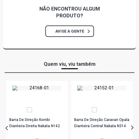
NÃO ENCONTROU
ALGUM
PRODUTO?
AVISE A GENTE
Quem viu, viu também
Barra De Direção Kombi
Barra De Direção Caravan Opala
Dianteira Direita Nakata N142
Dianteira Central Nakata N314
R$ 167,67
R$ 241,90
no PIX
no PIX