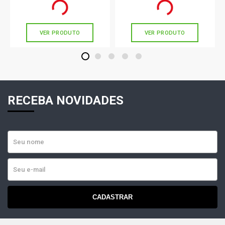
Ou
R$ 167,67
em até 5x de
R$ 33,53
Ou
R$ 241,90
em até 8x de
R$ 30,23
sem juros
sem juros
VER PRODUTO
VER PRODUTO
1
2
3
4
5
RECEBA NOVIDADES
CADASTRAR