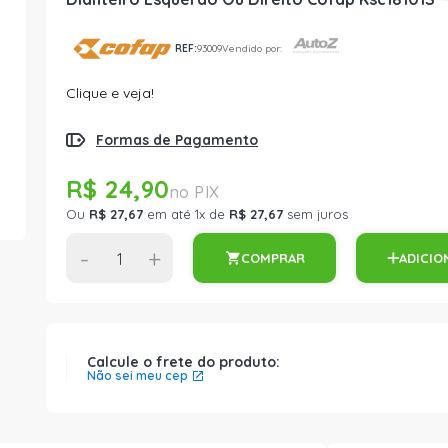
REF:
93009
Vendido por:
Clique e veja!
Formas de Pagamento
R$ 24,90
Ou
R$ 27,67
em até 1x de
R$ 27,67
sem juros
-
+
COMPRAR
ADICIO
Calcule o frete do produto:
Não sei meu cep