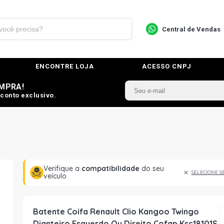
Central de Vendas
ENCONTRE LOJA
ACESSO CNPJ
MPRA!
conto exclusivo.
Verifique a
compatibilidade
do seu
SELECIONE S
veículo
Batente Coifa Renault Clio Kangoo Twingo
Dianteiro Esquerdo Ou Direito Cofap Ksc18101S