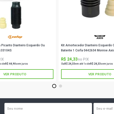
CLIO RN HAT
CLIO RT HAT
CLIO AUTHEN
2016)
a Picanto Dianteiro Esquerdo Ou
Kit Amortecedor Dianteiro Esquerdo O
CLIO EGEUS 
sc33104S
Batente 1 Coifa 0442634 Monroe Axi
R$ 24,33
PIX
no PIX
CLIO EXPRES
1x de
R$ 44,90
sem juros
Ou
R$ 24,33
em até 1x de
R$ 24,33
sem juros
2008)
VER PRODUTO
VER PRODUTO
CLIO ALIZE 
2005)
1
2
CLIO BOTIC 
2005)