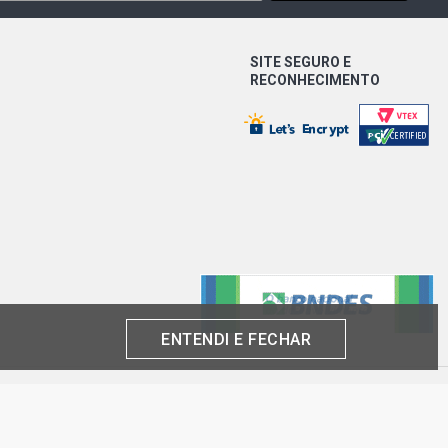
EGE SEDAN 1.0 16V GASOLINA (2000 -
SITE SEGURO E
AN 1.0 16V GASOLINA (2002 - 2006)
RECONHECIMENTO
AN 1.0 16V GASOLINA (2000 - 2006)
AN 1.0 16V GASOLINA (2000 - 2006)
NTIQUE SEDAN 1.0 8V D7D GASOLINA
)
SEDAN 1.6 16V FLEX (2003 - 2006)
ENTENDI E FECHAR
TIQUE SEDAN 1.6 16V FLEX (2005 -
produto por cliente, até o término dos nossos estoques para internet. Caso os
análise e confirmação de dados.
SION SEDAN 1.6 16V FLEX (2004 -
 CNPJ: