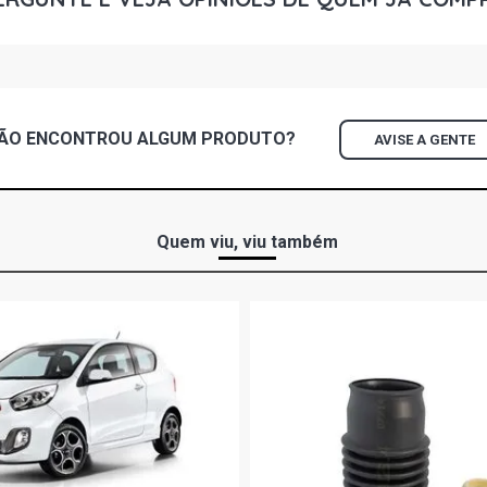
CLIO AUTHEN
2008)
CLIO CC HAT
ÃO ENCONTROU
ALGUM
PRODUTO?
AVISE A GENTE
CLIO DYNAMI
2006)
CLIO EXPRES
Quem viu, viu também
2008)
CLIO PRIVIL
2005)
CLIO RN HAT
CLIO RL HAT