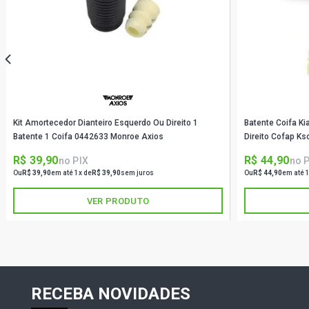
Kit Amortecedor Dianteiro Esquerdo Ou Direito 1
Batente Coifa Ki
Batente 1 Coifa 0442633 Monroe Axios
Direito Cofap K
R$ 39,90
R$ 44,90
no PIX
no 
Ou
R$ 39,90
em até 1x de
R$ 39,90
sem juros
Ou
R$ 44,90
em até 
VER PRODUTO
RECEBA NOVIDADES