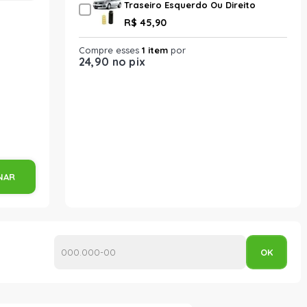
Traseiro Esquerdo Ou Direito
Cofap Ksc18103S
R$ 45,90
Compre esses
1 item
por
24,90 no pix
NAR