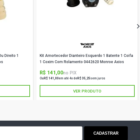
CH 1.6 8V GASOLINA (1996 - 2002)
CH 1.6 8V GASOLINA (1996 - 2002)
TIQUE SEDAN 1.0 16V FLEX (2003 -
u Direito 1
Kit Amortecedor Dianteiro Esquerdo 1 Batente 1 Coifa
SEDAN 1.0 16V FLEX (2006 - 2007)
os
1 Coxim Com Rolamento 0442620 Monroe Axios
R$ 141,00
no PIX
SION SEDAN 1.0 16V FLEX (2004 -
Ou
R$ 141,00
em até 4x de
R$ 35,25
sem juros
VER PRODUTO
SEDAN 1.0 16V GASOLINA (2003 -
SEDAN 1.0 16V GASOLINA (2000 -
CADASTRAR