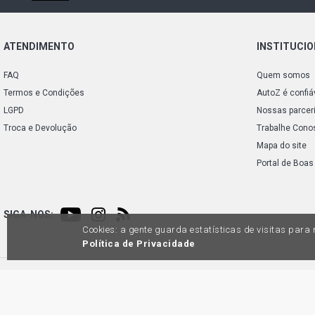
ATENDIMENTO
INSTITUCI
FAQ
Quem somos
Termos e Condições
AutoZ é confiá
LGPD
Nossas parcer
Troca e Devolução
Trabalhe Cono
Mapa do site
Portal de Boas
SIGA-NOS:
Cookies: a gente guarda estatísticas de visitas par
Política de Privacidade
Preços e condições de pagamento exclusivos para compras via internet, poden
produtos apresentem divergênc
Auto