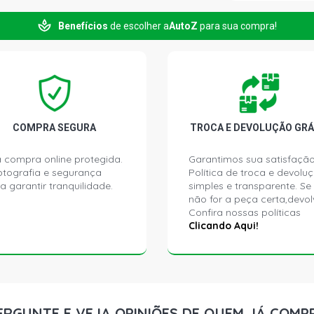
CLIO RT HAT
Benefícios
de escolher a
AutoZ
para sua compra!
CLIO DYNAM
(2004 - 2006
CLIO EXPRE
(2004 - 2006
COMPRA SEGURA
TROCA E DEVOLUÇÃO GRÁ
CLIO RL HAT
2008)
 compra online protegida.
Garantimos sua satisfação
ptografia e segurança
Política de troca e devolu
a garantir tranquilidade.
simples e transparente. Se
CLIO RN HAT
não for a peça certa,devol
2006)
Confira nossas políticas
Clicando Aqui!
CLIO YAHOO 
2008)
CLIO STD HA
ERGUNTE E VEJA OPINIÕES DE QUEM JÁ COMP