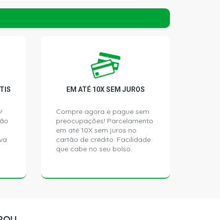
CH 1.0 16V GASOLINA (2000 - 2006)
IQUE HATCH 1.0 8V D7D GASOLINA
)
SSION HATCH 1.0 8V D7D GASOLINA
)
TIS
EM ATÉ 10X SEM JUROS
CH 1.0 8V D7D GASOLINA (1998 -
!
Compre agora e pague sem
ção
preocupações! Parcelamento
em até 10X sem juros no
CH 1.0 8V D7D GASOLINA (2000 -
va.
cartão de crédito. Facilidade
que cabe no seu bolso.
HATCH 1.0 8V D7D GASOLINA (1998 -
TCH 1.4 8V GASOLINA (1990 - 1998)
ROU