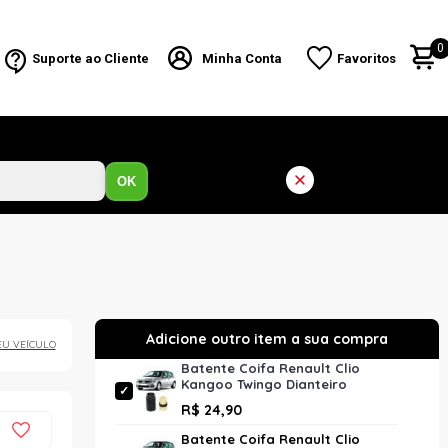
0
Suporte ao Cliente
Minha Conta
Favoritos
OK
EU VEÍCULO
Batente Coifa Renault Clio
Kangoo Twingo Dianteiro
Esquerdo Ou Direito Cofap
R$ 24,90
Ksc18101S
Batente Coifa Renault Clio