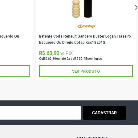
Esquerdo Ou
Batente Coifa Renault Sandero Duster Logan Traseiro
Esquerdo Ou Direito Cofap Ksc18201S
R$ 60,90
no PIX
Ou
R$ 60,90
em até 2x de
R$ 30,45
sem juros
VER PRODUTO
CADASTRAR