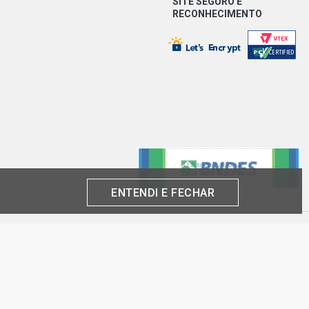
SITE SEGURO E
RECONHECIMENTO
ENTENDI E FECHAR
produto por cliente, até o término dos nossos estoques para internet. Caso os
análise e confirmação de dados.
 CNPJ:
inas-SP