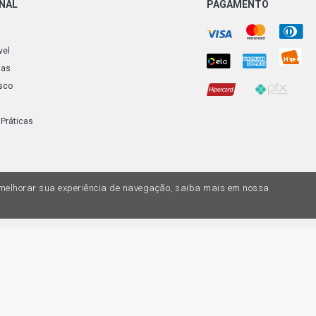
ONAL
PAGAMENTO
vel
ias
sco
 Práticas
a melhorar sua experiência de navegação, saiba mais em nossa
do variar nas lojas físicas. Ofertas válidas na compra de até 10 peças de cada 
ias de valores, o preço válido é o do carrinhos de compras. Vendas sujeitas a 
Z, uma empresa do Grupo DPaschoal - Razão Social: Comercial Automotiva S.A. -
7.005/0169-49 - Rua Edmundo Navarro de Andrade, 1700 - CEP 13031-695, Camp