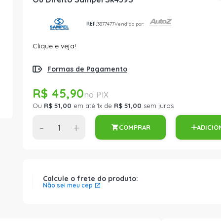
REF:
3877477
Vendido por:
Clique e veja!
Formas de Pagamento
R$ 45,90
Ou
R$ 51,00
em até 1x de
R$ 51,00
sem juros
-
+
COMPRAR
ADICIO
Calcule o frete do produto:
Não sei meu cep