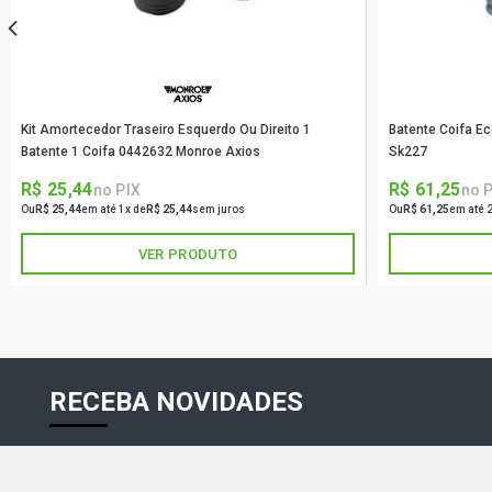
Kit Amortecedor Traseiro Esquerdo Ou Direito 1
Batente Coifa Ec
Batente 1 Coifa 0442632 Monroe Axios
Sk227
R$ 25,44
R$ 61,25
no PIX
no 
Ou
R$ 25,44
em até 1x de
R$ 25,44
sem juros
Ou
R$ 61,25
em até 
VER PRODUTO
RECEBA NOVIDADES