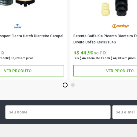
osport Fiesta Hatch Dianteiro Sampel
Batente Coifa Kia Picanto Dianteiro 
Direito Cofap Ksc33104S
R$ 44,90
PIX
no PIX
2x de
R$ 30,62
sem juros
Ou
R$ 44,90
em até 1x de
R$ 44,90
sem juros
VER PRODUTO
VER PRODUTO
1
2