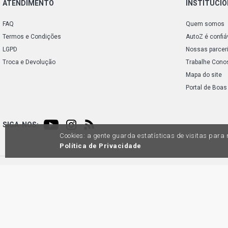
ATENDIMENTO
INSTITUCI
FAQ
Quem somos
Termos e Condições
AutoZ é confiá
LGPD
Nossas parcer
Troca e Devolução
Trabalhe Cono
Mapa do site
Portal de Boas
SIGA-NOS:
Cookies: a gente guarda estatísticas de visitas par
Política de Privacidade
Preços e condições de pagamento exclusivos para compras via internet, poden
produtos apresentem divergênc
Auto
45.98