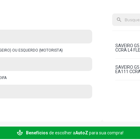
SAVEIRO G5
CCRA L4 FLE
AGEIRO) OU ESQUERDO (MOTORISTA)
SAVEIRO G5
EA111 CCRA 
OIFA
Benefícios
de escolher a
AutoZ
para sua compra!