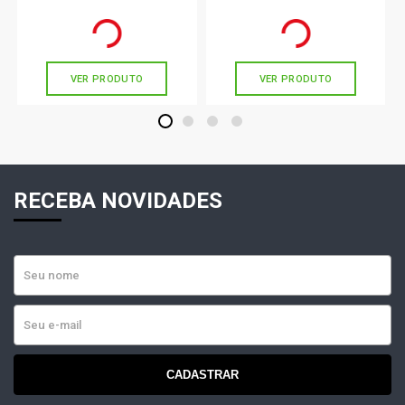
Sk101
Coifa 0442617 Monroe Axios
R$ 51,90
R$ 33,22
no PIX
no PIX
Ou
R$ 51,90
em até 1x de
R$ 51,90
Ou
R$ 33,22
em até 1x de
R$ 33,22
sem juros
sem juros
VER PRODUTO
VER PRODUTO
1
2
3
4
RECEBA NOVIDADES
CADASTRAR