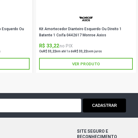
O HATCH 1.0 16V AT EA111
000 - 2002)
ro Esquerdo Ou
Kit Amortecedor Dianteiro Esquerdo Ou Direito 1
Batente 1 Coifa 0442617 Monroe Axios
S HATCH 1.0 16V AT EA111 GASOLINA
)
R$ 33,22
no PIX
s
Ou
R$ 33,22
em até 1x de
R$ 33,22
sem juros
BO HATCH 1.0 16V AT TURBO
000 - 2003)
VER PRODUTO
ER HATCH 1.0 16V EA111 (2002 -
HATCH 1.0 8V AT (2000 - 2004)
CADASTRAR
 HATCH 1.0 8V AT (2003 - 2005)
SITE SEGURO E
 HATCH 1.0 8V AT (2000 - 2002)
RECONHECIMENTO