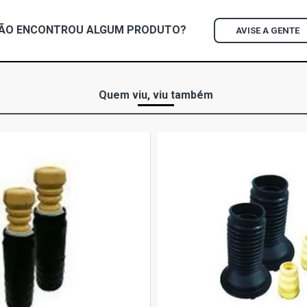
GOL G2 STAR
ÃO ENCONTROU
ALGUM
PRODUTO?
AVISE A GENTE
GOL G2 GTI 
GOL G2 TSI 
Quem viu, viu também
GOL G2 STD 
GOL G2 TSI 
GOL G3 STD
(2000 - 2004
GOL G3 FUN
(2001 - 2003
GOL G3 HIG
GASOLINA (2