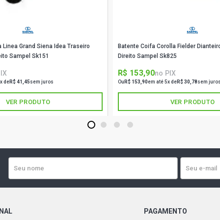
GOL G3 OUR
GASOLINA (2
a Linea Grand Siena Idea Traseiro
Batente Coifa Corolla Fielder Diantei
eito Sampel Sk151
Direito Sampel Sk825
GOL G3 PLU
(2000 - 2005
R$ 153,90
IX
no PIX
x de
R$ 41,45
sem juros
Ou
R$ 153,90
em até 5x de
R$ 30,78
sem juro
GOL G3 TUR
GASOLINA (2
VER PRODUTO
VER PRODUTO
1
2
3
4
GOL G3 POW
2003)
GOL G3 STD 
GOL G3 CITY
ONAL
PAGAMENTO
GOL G3 OURO