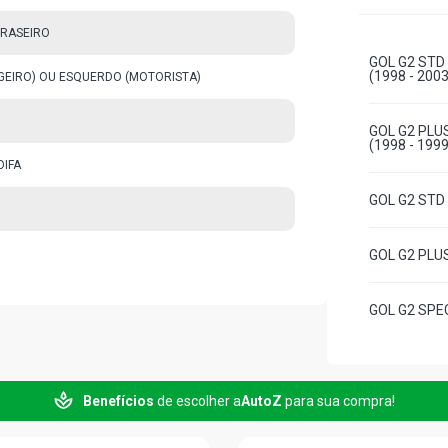
TRASEIRO
GOL G2 STD
(1998 - 2003
AGEIRO) OU ESQUERDO (MOTORISTA)
GOL G2 PLU
(1998 - 1999
OIFA
GOL G2 STD 
GOL G2 PLUS
GOL G2 SPEC
GOL G2 STD 
Benefícios
de escolher a
AutoZ
para sua compra!
GOL G2 CL H