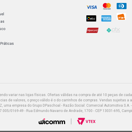
GOL G3 PLUS
vel
ias
sco
GOL G3 TECH
 Práticas
GOL G3 STD 
GOL G3 CITY
GOL G3 COPA
GOL G3 POWE
do variar nas lojas físicas. Ofertas válidas na compra de até 10 peças de cada 
ias de valores, o preço válido é o do carrinhos de compras. Vendas sujeitas a 
Z, uma empresa do Grupo DPaschoal - Razão Social: Comercial Automotiva S.A. -
GOL G3 STD 
7.005/0169-49 - Rua Edmundo Navarro de Andrade, 1700 - CEP 13031-695, Camp
GOL G3 GTI 