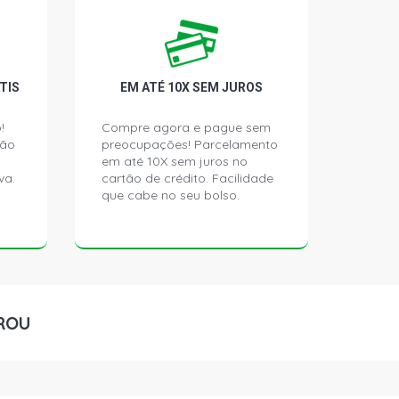
ATCH 1.6 8V AP (1998 - 1999)
ATCH 1.6 8V AP (1998 - 2003)
TIS
EM ATÉ 10X SEM JUROS
LUS HATCH 1.6 8V AP (2003 - 2004)
!
Compre agora e pague sem
ção
preocupações! Parcelamento
em até 10X sem juros no
 HATCH 1.6 8V AP (1998 - 1998)
va.
cartão de crédito. Facilidade
que cabe no seu bolso.
HATCH 1.8 8V AP (1998 - 1999)
ATCH 1.8 8V AP (1998 - 1999)
ATCH 1.8 8V AP (1998 - 1999)
ROU
ATCH 1.8 8V AP (2000 - 2008)