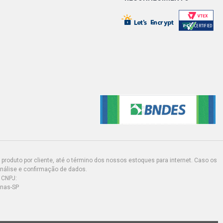
 HATCH 1.0 8V AT (2001 - 2005)
 HATCH 1.0 8V AT (2006 - 2009)
HATCH 1.6 8V AP (2000 - 2004)
 HATCH 1.6 8V AP (2002 - 2004)
 HATCH 1.6 8V AP (2006 - 2006)
R HATCH 1.6 8V AP (2003 - 2006)
produto por cliente, até o término dos nossos estoques para internet. Caso os
análise e confirmação de dados.
 CNPJ:
HATCH 1.8 8V AP (2000 - 2004)
inas-SP
HATCH 2.0 16V AP (2000 - 2004)