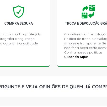
GOL G2 GL H
GOL G2 MI H
COMPRA SEGURA
TROCA E DEVOLUÇÃO GRÁ
GOL G2 MI-P
 compra online protegida.
Garantimos sua satisfação
ptografia e segurança
Política de troca e devolu
a garantir tranquilidade.
simples e transparente. Se
GOL G2 STAR
não for a peça certa,devol
Confira nossas políticas
Clicando Aqui!
GOL G2 STD 
GOL G2 CL H
GOL G2 GL H
ERGUNTE E VEJA OPINIÕES DE QUEM JÁ COMP
GOL G2 MI H