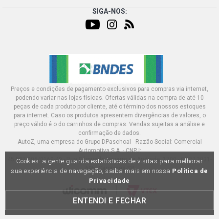
SIGA-NOS:
Preços e condições de pagamento exclusivos para compras via internet,
podendo variar nas lojas físicas. Ofertas válidas na compra de até 10
peças de cada produto por cliente, até o término dos nossos estoques
para internet. Caso os produtos apresentem divergências de valores, o
preço válido é o do carrinhos de compras. Vendas sujeitas a análise e
confirmação de dados.
AutoZ, uma empresa do Grupo DPaschoal - Razão Social: Comercial
Automotiva S.A. - CNPJ:
45.987.005/0169-49 - Rua Edmundo Navarro de Andrade, 1700 - CEP 13031-
Cookies: a gente guarda estatísticas de visitas para melhorar
695, Campinas-SP
sua experiência de navegação, saiba mais em nossa
Política de
Privacidade
ENTENDI E FECHAR