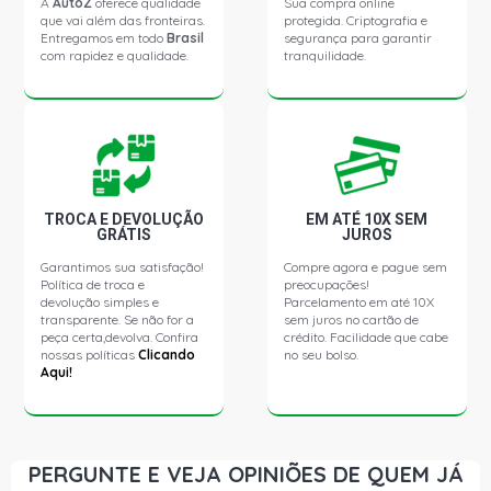
A
AutoZ
oferece qualidade
Sua compra online
que vai além das fronteiras.
protegida. Criptografia e
MONTANA SPORT PICKUP 1.8 8V FLEXPOWER FLEX
Entregamos em todo
Brasil
segurança para garantir
(2004 - 2020)
com rapidez e qualidade.
tranquilidade.
TROCA E DEVOLUÇÃO
EM ATÉ 10X SEM
GRÁTIS
JUROS
Garantimos sua satisfação!
Compre agora e pague sem
Política de troca e
preocupações!
devolução simples e
Parcelamento em até 10X
transparente. Se não for a
sem juros no cartão de
peça certa,devolva. Confira
crédito. Facilidade que cabe
nossas políticas
Clicando
no seu bolso.
Aqui!
PERGUNTE E VEJA OPINIÕES DE QUEM JÁ