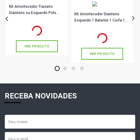
Kit Amortecedor Traseiro
Dianteiro ou Esquerdo Polo
Kit Amortecedor Dianteiro
LT90039 Monroe-axios
Esquerdo 1 Batente 1 Coifa 1
R$ 113,22
no PIX
Coxim Com Rolamento
Ou
R$ 113,22
em até 3x de
R$ 37,74
R$ 195,44
no PIX
0442615 Monroe Axios
sem juros
Ou
R$ 195,44
em até 6x de
R$ 32,57
sem juros
VER PRODUTO
VER PRODUTO
1
2
3
4
RECEBA NOVIDADES