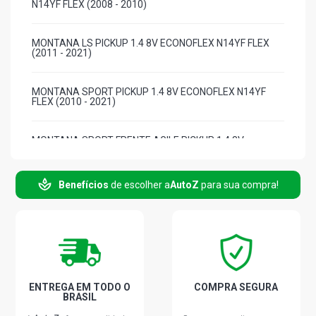
N14YF FLEX (2008 - 2010)
MONTANA LS PICKUP 1.4 8V ECONOFLEX N14YF FLEX
(2011 - 2021)
MONTANA SPORT PICKUP 1.4 8V ECONOFLEX N14YF
FLEX (2010 - 2021)
MONTANA SPORT FRENTE AGILE PICKUP 1.4 8V
ECONOFLEX N14YF FLEX (2010 - 2021)
Benefícios
de escolher a
AutoZ
para sua compra!
MONTANA CONQUEST PICKUP 1.8 8V FLEXPOWER FLEX
(2004 - 2007)
MONTANA FLUIR PICKUP 1.8 8V FLEXPOWER FLEX (2004
- 2010)
MONTANA OFF-ROAD PICKUP 1.8 8V FLEXPOWER FLEX
ENTREGA EM TODO O
COMPRA SEGURA
(2004 - 2006)
BRASIL