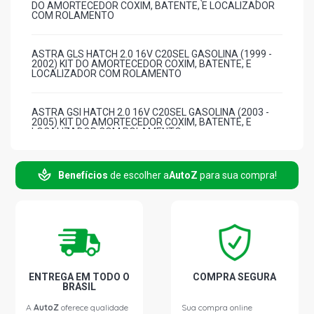
DO AMORTECEDOR COXIM, BATENTE, E LOCALIZADOR
COM ROLAMENTO
ASTRA GLS HATCH 2.0 16V C20SEL GASOLINA (1999 -
2002) KIT DO AMORTECEDOR COXIM, BATENTE, E
LOCALIZADOR COM ROLAMENTO
ASTRA GSI HATCH 2.0 16V C20SEL GASOLINA (2003 -
2005) KIT DO AMORTECEDOR COXIM, BATENTE, E
LOCALIZADOR COM ROLAMENTO
ASTRA STD HATCH 2.0 8V MPFI GASOLINA (2002 -
Benefícios
de escolher a
AutoZ
para sua compra!
2007) KIT DO AMORTECEDOR COXIM, BATENTE, E
LOCALIZADOR COM ROLAMENTO
ASTRA SPORT HATCH 2.0 8V MPFI GASOLINA (2000 -
2002) KIT DO AMORTECEDOR COXIM, BATENTE, E
LOCALIZADOR COM ROLAMENTO
ENTREGA EM TODO O
COMPRA SEGURA
ASTRA SUNNY HATCH 2.0 8V MPFI GASOLINA (1999 -
BRASIL
2004) KIT DO AMORTECEDOR COXIM, BATENTE, E
LOCALIZADOR COM ROLAMENTO
A
AutoZ
oferece qualidade
Sua compra online