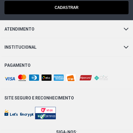
CADASTRAR
VECTRA CD SEDAN 2.0 16V GASOLINA (1996 - 2004) KIT
DO AMORTECEDOR COXIM, BATENTE, E LOCALIZADOR
COM ROLAMENTO
ATENDIMENTO
VECTRA GSI IMPORTADO SEDAN 2.0 16V GASOLINA
(1993 - 1996)
INSTITUCIONAL
VECTRA ELEGANCE SEDAN 2.0 8V FLEXPOWER FLEX
(2006 - 2011) KIT DO AMORTECEDOR COXIM, BATENTE,
E LOCALIZADOR COM ROLAMENTO
PAGAMENTO
VECTRA ELITE SEDAN 2.0 8V FLEXPOWER FLEX (2008 -
2011) KIT DO AMORTECEDOR COXIM, BATENTE, E
LOCALIZADOR COM ROLAMENTO
SITE SEGURO E
RECONHECIMENTO
VECTRA EXPRESSION SEDAN 2.0 8V FLEXPOWER FLEX
(2007 - 2011)
VECTRA CD SEDAN 2.0 8V GASOLINA (1994 - 2004)
SIGA-NOS: