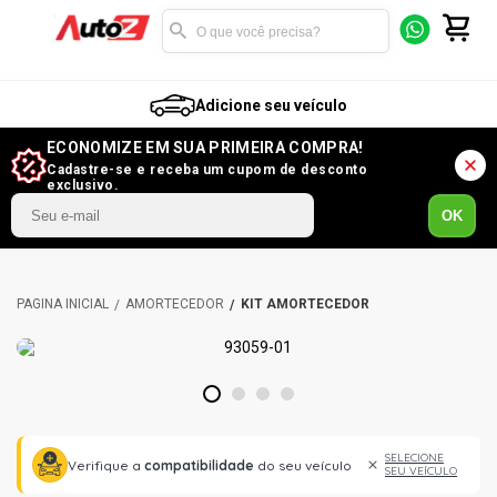
Adicione seu veículo
ECONOMIZE EM SUA PRIMEIRA COMPRA!
Cadastre-se e receba um cupom de desconto
exclusivo.
OK
AMORTECEDOR
KIT AMORTECEDOR
1
2
3
4
SELECIONE
Verifique a
compatibilidade
do seu veículo
SEU VEÍCULO