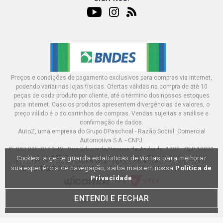
VECTRA COLLECTION SEDAN 2.0 8V GASOLINA (2004 -
2005) KIT DO AMORTECEDOR COXIM, BATENTE, E
LOCALIZADOR COM ROLAMENTO
VECTRA COMFORT SEDAN 2.0 8V GASOLINA (2005 -
2006) KIT DO AMORTECEDOR COXIM, BATENTE, E
LOCALIZADOR COM ROLAMENTO
Preços e condições de pagamento exclusivos para compras via internet,
podendo variar nas lojas físicas. Ofertas válidas na compra de até 10
VECTRA ELEGANCE SEDAN 2.0 8V GASOLINA (2005 -
peças de cada produto por cliente, até o término dos nossos estoques
2005) KIT DO AMORTECEDOR COXIM, BATENTE, E
para internet. Caso os produtos apresentem divergências de valores, o
LOCALIZADOR COM ROLAMENTO
preço válido é o do carrinhos de compras. Vendas sujeitas a análise e
confirmação de dados.
AutoZ, uma empresa do Grupo DPaschoal - Razão Social: Comercial
VECTRA ELITE SEDAN 2.0 8V GASOLINA (2005 - 2005)
Automotiva S.A. - CNPJ:
KIT DO AMORTECEDOR COXIM, BATENTE, E
LOCALIZADOR COM ROLAMENTO
45.987.005/0169-49 - Rua Edmundo Navarro de Andrade, 1700 - CEP 13031-
Cookies: a gente guarda estatísticas de visitas para melhorar
695, Campinas-SP
sua experiência de navegação, saiba mais em nossa
Política de
VECTRA EXPRESSION SEDAN 2.0 8V GASOLINA (2004 -
Privacidade
2005) KIT DO AMORTECEDOR COXIM, BATENTE, E
LOCALIZADOR COM ROLAMENTO
ENTENDI E FECHAR
VECTRA GL SEDAN 2.0 8V GASOLINA (1997 - 2003) KIT