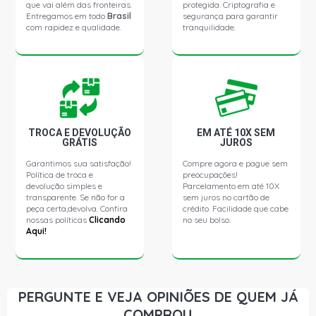
que vai além das fronteiras.
protegida. Criptografia e
Entregamos em todo
Brasil
segurança para garantir
com rapidez e qualidade.
tranquilidade.
ASTRA ADVANTAGE HATCH 2.0 8V FLEXPOWER FLEX
(2005 - 2012) KIT DO AMORTECEDOR COXIM, BATENTE,
E LOCALIZADOR COM ROLAMENTO
ASTRA COMFORT HATCH 2.0 8V FLEXPOWER FLEX
(2005 - 2007) KIT DO AMORTECEDOR COXIM, BATENTE,
E LOCALIZADOR COM ROLAMENTO
TROCA E DEVOLUÇÃO
EM ATÉ 10X SEM
GRÁTIS
JUROS
ASTRA ELEGANCE HATCH 2.0 8V FLEXPOWER FLEX
(2004 - 2009) KIT DO AMORTECEDOR COXIM, BATENTE,
Garantimos sua satisfação!
Compre agora e pague sem
E LOCALIZADOR COM ROLAMENTO
Política de troca e
preocupações!
devolução simples e
Parcelamento em até 10X
transparente. Se não for a
sem juros no cartão de
ASTRA ELITE HATCH 2.0 8V FLEXPOWER FLEX (2005 -
peça certa,devolva. Confira
crédito. Facilidade que cabe
2007) KIT DO AMORTECEDOR COXIM, BATENTE, E
nossas políticas
Clicando
no seu bolso.
LOCALIZADOR COM ROLAMENTO
Aqui!
ASTRA SPORT HATCH 2.0 8V FLEXPOWER FLEX (2006 -
2008) KIT DO AMORTECEDOR COXIM, BATENTE, E
LOCALIZADOR COM ROLAMENTO
PERGUNTE E VEJA OPINIÕES DE QUEM JÁ
COMPROU