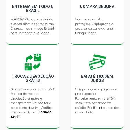
ENTREGA EM TODO O
COMPRA SEGURA
BRASIL
A
AutoZ
oferece qualidade
Sua compra online
que vai além das fronteiras.
protegida. Criptografia e
Entregamos em todo
Brasil
segurança para garantir
com rapidez e qualidade.
tranquilidade.
TROCA E DEVOLUÇÃO
EM ATÉ 10X SEM
GRÁTIS
JUROS
Garantimos sua satisfação!
Compre agora e pague sem
Política de troca e
preocupações!
devolução simples e
Parcelamento em até 10X
transparente. Se não for a
sem juros no cartão de
peça certa,devolva. Confira
crédito. Facilidade que cabe
nossas políticas
Clicando
no seu bolso.
Aqui!