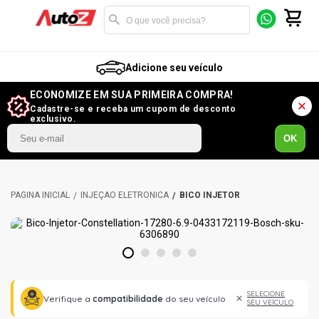
Adicione seu veículo
ECONOMIZE EM SUA PRIMEIRA COMPRA!
Cadastre-se e receba um cupom de desconto
exclusivo.
OK
INJEÇÃO ELETRÔNICA
BICO INJETOR
1
2
3
4
5
SELECIONE
Verifique a
compatibilidade
do seu veículo
SEU VEÍCULO