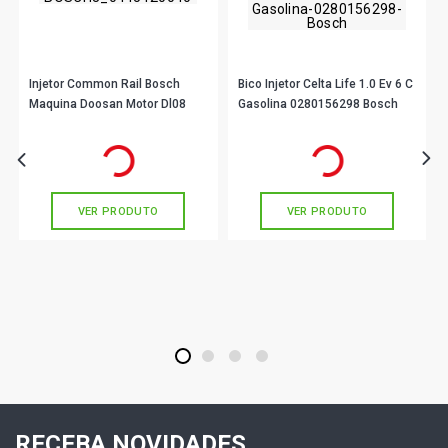
Injetor Common Rail Bosch
Bico Injetor Celta Life 1.0 Ev 6 C
Maquina Doosan Motor Dl08
Gasolina 0280156298 Bosch
R$ 3.969,20
R$ 178,78
no PIX
no PIX
Ou
R$ 3.969,20
em até 10x de
Ou
R$ 178,78
em até 5x de
R$ 35,75
R$ 396,92
sem juros
sem juros
VER PRODUTO
VER PRODUTO
1
2
3
4
RECEBA NOVIDADES