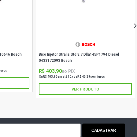
SEDAN 2.2 8V GASOLINA (1997 -
 SEDAN 2.2 8V GASOLINA (1997 -
ENIUM GL SEDAN 2.2 8V GASOLINA
)
110646 Bosch
Bico Injetor Stralis Std 8.7 Dlla145P1794 Diesel
0433172093 Bosch
UXE PICKUP 2.2 8V MPFI GASOLINA
)
R$ 403,90
no PIX
juros
Ou
R$ 403,90
em até 10x de
R$ 40,39
sem juros
VER PRODUTO
CADASTRAR