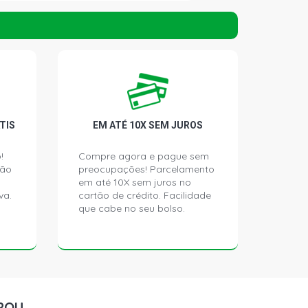
CKUP 2.2 8V GASOLINA (1997 - 2000)
KUP 2.2 8V MPFI GASOLINA (1997 -
 PICKUP 2.4 8V C24NE GASOLINA
)
TIS
EM ATÉ 10X SEM JUROS
KUP 2.4 8V C24NE GASOLINA (2001 -
!
Compre agora e pague sem
ção
preocupações! Parcelamento
em até 10X sem juros no
O PICKUP 2.4 8V C24NE GASOLINA
va.
cartão de crédito. Facilidade
)
que cabe no seu bolso.
LECTION SEDAN 2.0 8V GASOLINA
)
FORT SEDAN 2.0 8V GASOLINA
)
ROU