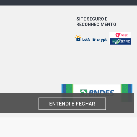
SITE SEGURO E
RECONHECIMENTO
ENTENDI E FECHAR
produto por cliente, até o término dos nossos estoques para internet. Caso os
análise e confirmação de dados.
 CNPJ: