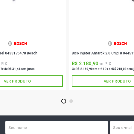
VECTRA GL 
2002)
VECTRA GLS
2002)
VECTRA MIL
(2000 - 2001
iesel 0433175478 Bosch
Bico Injetor Amarok 2.0 Cri218 0445
S10 CD DEL
R$ 2.180,90
 PIX
no PIX
(1997 - 2000
 7x de
R$ 31,41
sem juros
Ou
R$ 2.180,90
em até 10x de
R$ 218,09
sem 
VER PRODUTO
VER PRODUTO
1
2