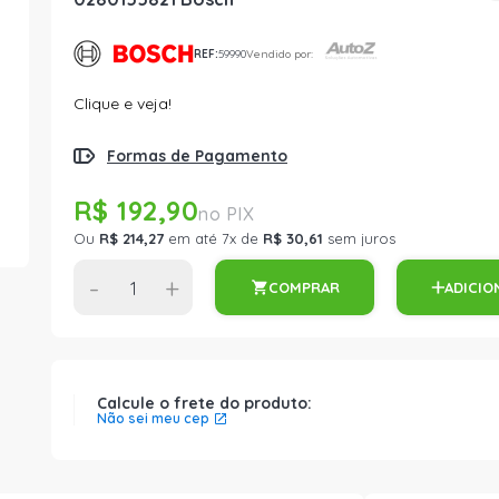
REF:
59990
Vendido por:
Clique e veja!
Formas de Pagamento
R$ 192,90
Ou
R$ 214,27
em até 7x de
R$ 30,61
sem juros
-
+
COMPRAR
ADICIO
Calcule o frete do produto:
Não sei meu cep