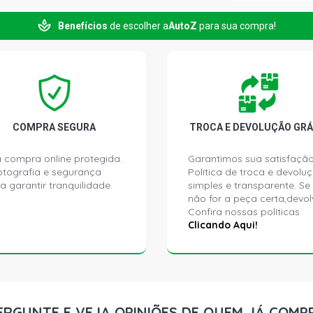
S10 LUXE PI
Benefícios
de escolher a
AutoZ
para sua compra!
S10 STD PIC
2000)
S10 RODEIO
(2001 - 2004
COMPRA SEGURA
TROCA E DEVOLUÇÃO GRÁ
S10 STD PIC
2004)
 compra online protegida.
Garantimos sua satisfação
ptografia e segurança
Política de troca e devolu
a garantir tranquilidade.
simples e transparente. Se
S10 TORNAD
não for a peça certa,devol
(2005 - 2007
Confira nossas políticas
Clicando Aqui!
VECTRA COL
(2004 - 2005
VECTRA COM
(2005 - 2006
ERGUNTE E VEJA OPINIÕES DE QUEM JÁ COMP