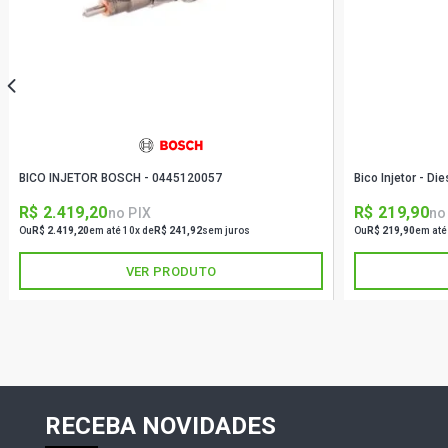
BICO INJETOR BOSCH - 0445120057
Bico Injetor - D
R$ 2.419,20
R$ 219,90
no PIX
no
Ou
R$ 2.419,20
em até 10x de
R$ 241,92
sem juros
Ou
R$ 219,90
em até
VER PRODUTO
RECEBA NOVIDADES