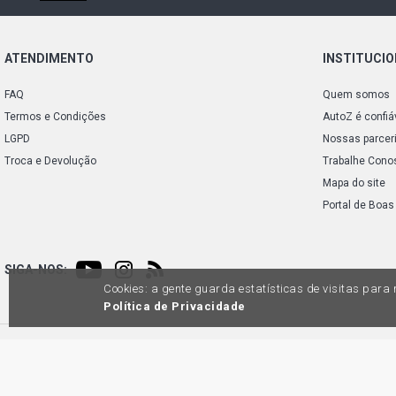
ATENDIMENTO
INSTITUCI
FAQ
Quem somos
Termos e Condições
AutoZ é confiá
LGPD
Nossas parcer
Troca e Devolução
Trabalhe Cono
Mapa do site
Portal de Boas
SIGA-NOS:
Cookies: a gente guarda estatísticas de visitas par
Política de Privacidade
Preços e condições de pagamento exclusivos para compras via internet, poden
produtos apresentem divergênc
Auto