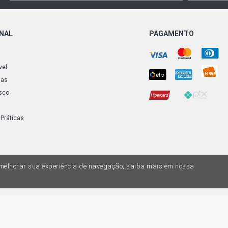
ONAL
PAGAMENTO
vel
ias
sco
 Práticas
a melhorar sua experiência de navegação, saiba mais em nossa
do variar nas lojas físicas. Ofertas válidas na compra de até 10 peças de cada 
ias de valores, o preço válido é o do carrinhos de compras. Vendas sujeitas a 
Z, uma empresa do Grupo DPaschoal - Razão Social: Comercial Automotiva S.A. -