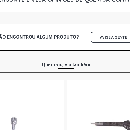
VECTRA ELE
(2005 - 2005
VECTRA ELIT
2005)
ÃO ENCONTROU
ALGUM
PRODUTO?
AVISE A GENTE
VECTRA EXP
(2004 - 2004
Quem viu, viu também
VECTRA GL 
2003)
VECTRA GLS
2004)
VECTRA EXP
(1997 - 2002