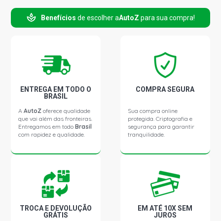
Benefícios
de escolher a
AutoZ
para sua compra!
KA GL HATCH 1.0 8V ZETEC ROCAM GASOLINA (2000 -
2008)
KA IMAGE HATCH 1.0 8V ZETEC ROCAM GASOLINA
(2000 - 2003)
KA MP3 HATCH 1.0 8V ZETEC ROCAM GASOLINA (2006 -
ENTREGA EM TODO O
COMPRA SEGURA
2007)
BRASIL
A
AutoZ
oferece qualidade
Sua compra online
que vai além das fronteiras.
protegida. Criptografia e
KA TECNO HATCH 1.0 8V ZETEC ROCAM GASOLINA
Entregamos em todo
Brasil
segurança para garantir
(2000 - 2003)
com rapidez e qualidade.
tranquilidade.
TROCA E DEVOLUÇÃO
EM ATÉ 10X SEM
GRÁTIS
JUROS