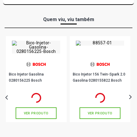
Quem viu, viu também
Bico Injetor Gasolina
Bico Injetor 156 Twin-Spark 2.0
0280156225 Bosch
Gasolina 0280155822 Bosch
R$ 194,33
R$ 186,56
no PIX
no PIX
Ou
R$ 194,33
em até 6x de
R$ 32,38
Ou
R$ 186,56
em até 6x de
R$ 31,09
sem juros
sem juros
VER PRODUTO
VER PRODUTO