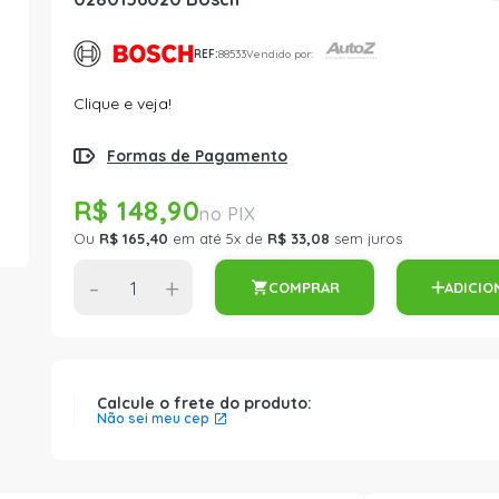
REF:
88533
Vendido por:
Clique e veja!
Formas de Pagamento
R$ 148,90
Ou
R$ 165,40
em até 5x de
R$ 33,08
sem juros
-
+
COMPRAR
ADICIO
Calcule o frete do produto:
Não sei meu cep