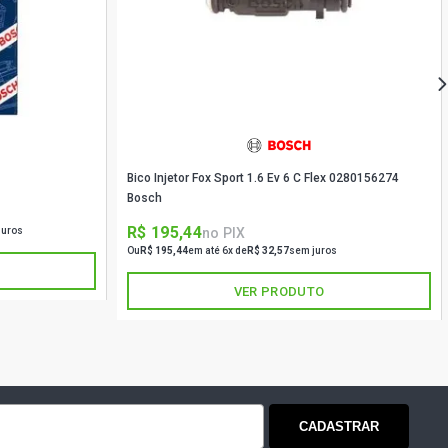
DAN 1.0 16V FIRE GASOLINA (2001 -
DAN 1.0 16V FIRE GASOLINA (2001 -
Bico Injetor Fox Sport 1.6 Ev 6 C Flex 0280156274
EDAN 1.3 16V FIRE GASOLINA (2000 -
Bosch
R$ 195,44
no PIX
juros
EDAN 1.3 16V FIRE GASOLINA (2000 -
Ou
R$ 195,44
em até 6x de
R$ 32,57
sem juros
VER PRODUTO
CADASTRAR