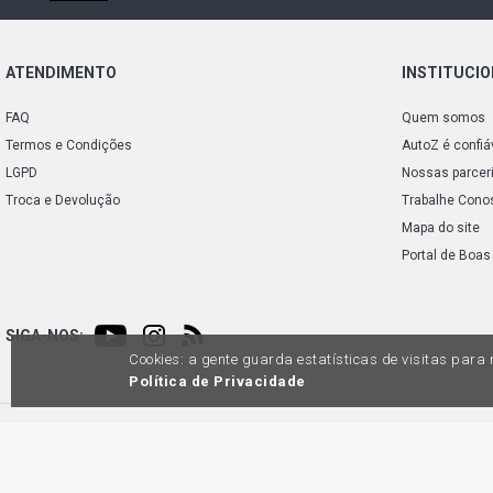
ATENDIMENTO
INSTITUCI
FAQ
Quem somos
Termos e Condições
AutoZ é confiá
LGPD
Nossas parcer
Troca e Devolução
Trabalhe Cono
Mapa do site
Portal de Boas
SIGA-NOS:
Cookies: a gente guarda estatísticas de visitas par
Política de Privacidade
Preços e condições de pagamento exclusivos para compras via internet, poden
produtos apresentem divergênc
Auto