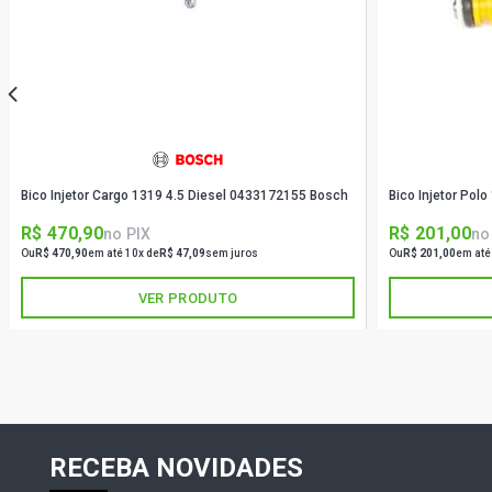
Bico Injetor Cargo 1319 4.5 Diesel 0433172155 Bosch
Bico Injetor Pol
R$ 470,90
R$ 201,00
no PIX
no
Ou
R$ 470,90
em até 10x de
R$ 47,09
sem juros
Ou
R$ 201,00
em até
VER PRODUTO
RECEBA NOVIDADES