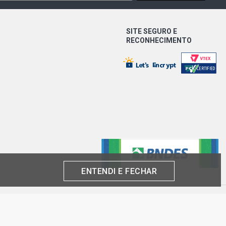
SITE SEGURO E
RECONHECIMENTO
ENTENDI E FECHAR
produto por cliente, até o término dos nossos estoques para internet. Caso os
análise e confirmação de dados.
 CNPJ: