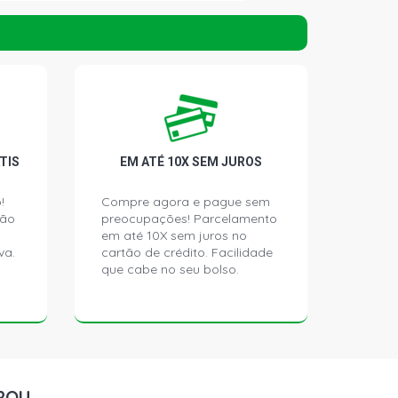
ATCH 1.0 16V FIRE GASOLINA (2001 -
TCH 1.0 16V FIRE GASOLINA (2001 -
TCH 1.0 16V FIRE GASOLINA (2001 -
TIS
EM ATÉ 10X SEM JUROS
!
Compre agora e pague sem
ção
preocupações! Parcelamento
ATCH 1.3 16V FIRE GASOLINA (2000 -
em até 10X sem juros no
va.
cartão de crédito. Facilidade
que cabe no seu bolso.
ATCH 1.3 16V FIRE GASOLINA (2000 -
TCH 1.3 16V FIRE GASOLINA (2000 -
ROU