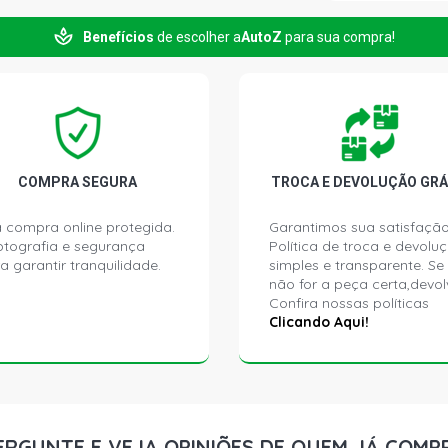
Benefícios
de escolher a
AutoZ
para sua compra!
PALIO ELX H
2003)
PALIO EX HA
2004)
PALIO EX HA
COMPRA SEGURA
TROCA E DEVOLUÇÃO GRÁ
2004)
 compra online protegida.
Garantimos sua satisfação
ptografia e segurança
Política de troca e devolu
PALIO ELX H
a garantir tranquilidade.
simples e transparente. Se
2003)
não for a peça certa,devol
Confira nossas políticas
PALIO ELX H
Clicando Aqui!
2003)
PALIO EX HA
2004)
ERGUNTE E VEJA OPINIÕES DE QUEM JÁ COMP