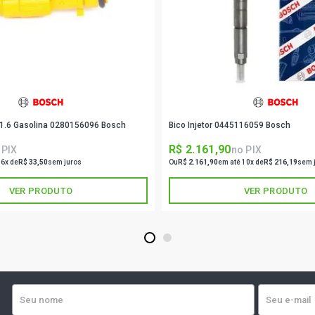
SIENA EX SE
2002)
SIENA EX SE
2002)
o 1.6 Gasolina 0280156096 Bosch
Bico Injetor 0445116059 Bosch
SIENA ELX S
2005)
R$ 2.161,90
 PIX
no PIX
 6x de
R$ 33,50
sem juros
Ou
R$ 2.161,90
em até 10x de
R$ 216,19
sem 
SIENA ELX S
2005)
VER PRODUTO
VER PRODUTO
1
2