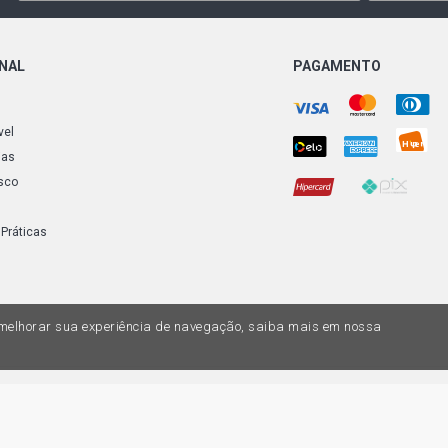
ONAL
PAGAMENTO
vel
ias
sco
 Práticas
a melhorar sua experiência de navegação, saiba mais em nossa
do variar nas lojas físicas. Ofertas válidas na compra de até 10 peças de cada 
ias de valores, o preço válido é o do carrinhos de compras. Vendas sujeitas a 
Z, uma empresa do Grupo DPaschoal - Razão Social: Comercial Automotiva S.A. -