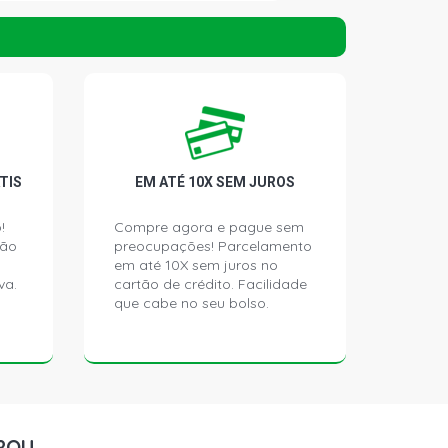
EDAN 1.8 16V I-VTEC FLEX (2010 -
EDAN 1.8 16V I-VTEC FLEX (2007 -
TIS
EM ATÉ 10X SEM JUROS
!
Compre agora e pague sem
ção
preocupações! Parcelamento
em até 10X sem juros no
va.
cartão de crédito. Facilidade
que cabe no seu bolso.
ROU