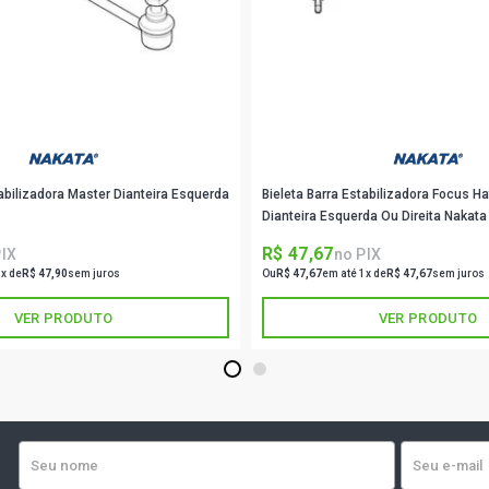
tabilizadora Master Dianteira Esquerda
Bieleta Barra Estabilizadora Focus 
Dianteira Esquerda Ou Direita Nakat
R$ 47,67
PIX
no PIX
1x de
R$ 47,90
sem juros
Ou
R$ 47,67
em até 1x de
R$ 47,67
sem juros
VER PRODUTO
VER PRODUTO
1
2