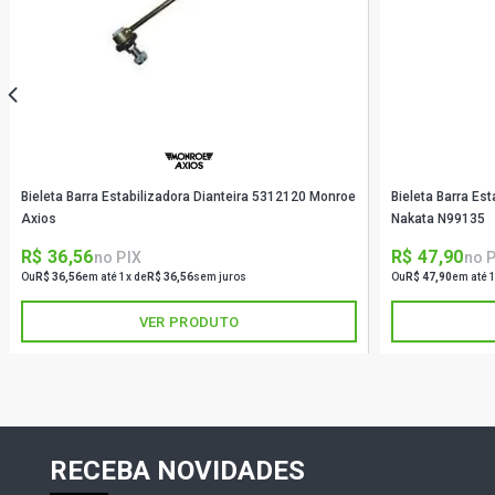
Bieleta Barra Estabilizadora Dianteira 5312120 Monroe
Bieleta Barra Es
Axios
Nakata N99135
R$ 36,56
R$ 47,90
no PIX
no 
Ou
R$ 36,56
em até 1x de
R$ 36,56
sem juros
Ou
R$ 47,90
em até 
VER PRODUTO
RECEBA NOVIDADES