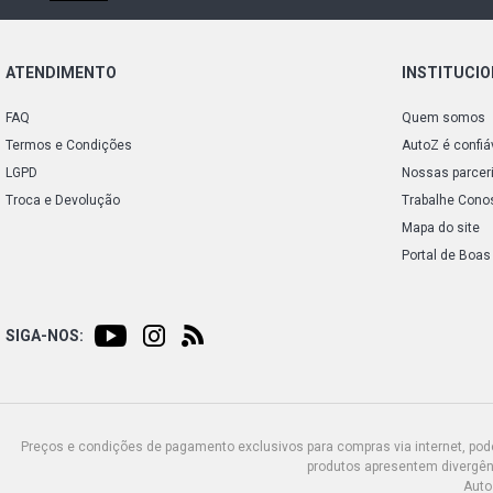
ATENDIMENTO
INSTITUCI
FAQ
Quem somos
Termos e Condições
AutoZ é confiá
LGPD
Nossas parcer
Troca e Devolução
Trabalhe Cono
Mapa do site
Portal de Boas
SIGA-NOS:
Preços e condições de pagamento exclusivos para compras via internet, poden
produtos apresentem divergênc
Auto