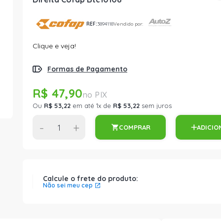
REF:
3894118
Vendido por:
Clique e veja!
Formas de Pagamento
R$ 47,90
Ou
R$ 53,22
em até 1x de
R$ 53,22
sem juros
-
+
COMPRAR
ADICIO
Calcule o frete do produto:
Não sei meu cep