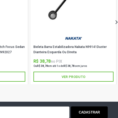
Hatch Focus Sedan
Bieleta Barra Estabilizadora Nakata N99141Duster
a N92027
Dianteira Esquerda Ou Direita
R$ 38,78
no PIX
Ou
R$ 38,78
em até 1x de
R$ 38,78
sem juros
VER PRODUTO
CADASTRAR