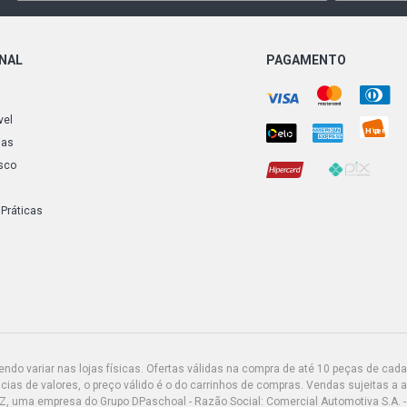
ONAL
PAGAMENTO
vel
ias
sco
 Práticas
do variar nas lojas físicas. Ofertas válidas na compra de até 10 peças de cada 
ias de valores, o preço válido é o do carrinhos de compras. Vendas sujeitas a 
Z, uma empresa do Grupo DPaschoal - Razão Social: Comercial Automotiva S.A. -