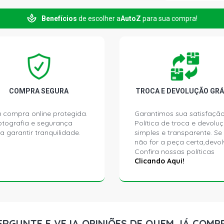
CIVIC LXL S
2011)
Benefícios
de escolher a
AutoZ
para sua compra!
CIVIC LXS S
2011)
COMPRA SEGURA
TROCA E DEVOLUÇÃO GRÁ
 compra online protegida.
Garantimos sua satisfação
ptografia e segurança
Política de troca e devolu
a garantir tranquilidade.
simples e transparente. Se
não for a peça certa,devol
Confira nossas políticas
Clicando Aqui!
ERGUNTE E VEJA OPINIÕES DE QUEM JÁ COMP