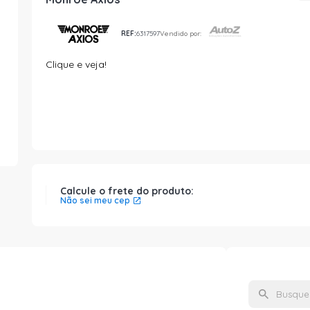
REF:
6317597
Vendido por:
Clique e veja!
Calcule o frete do produto:
Não sei meu cep