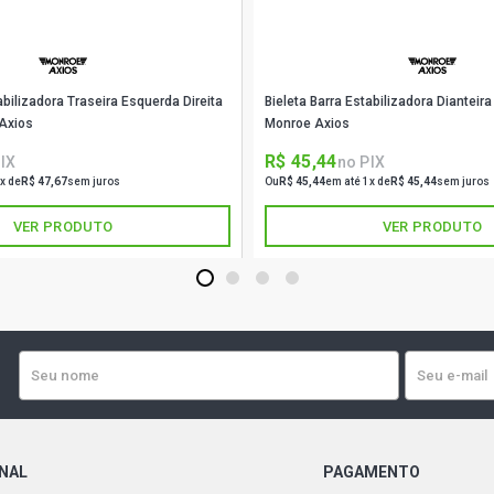
abilizadora Traseira Esquerda Direita
Bieleta Barra Estabilizadora Dianteir
Axios
Monroe Axios
R$ 45,44
IX
no PIX
x de
R$ 47,67
sem juros
Ou
R$ 45,44
em até 1x de
R$ 45,44
sem juros
VER PRODUTO
VER PRODUTO
1
2
3
4
ONAL
PAGAMENTO