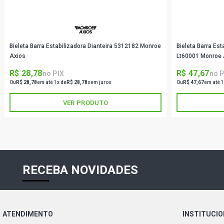
Bieleta Barra Estabilizadora Dianteira 5312182 Monroe
Bieleta Barra Est
Axios
Lt60001 Monroe 
R$ 28,78
R$ 47,67
no PIX
no P
Ou
R$ 28,78
em até 1x de
R$ 28,78
sem juros
Ou
R$ 47,67
em até 1
VER PRODUTO
RECEBA NOVIDADES
ATENDIMENTO
INSTITUCI