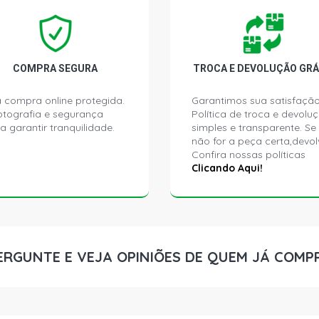
CIVIC LX I
(1991 - 1992
COMPRA SEGURA
TROCA E DEVOLUÇÃO GRÁ
CIVIC LXB S
 compra online protegida.
Garantimos sua satisfação
ptografia e segurança
Política de troca e devolu
a garantir tranquilidade.
simples e transparente. Se
não for a peça certa,devol
Confira nossas políticas
Clicando Aqui!
ERGUNTE E VEJA OPINIÕES DE QUEM JÁ COMP