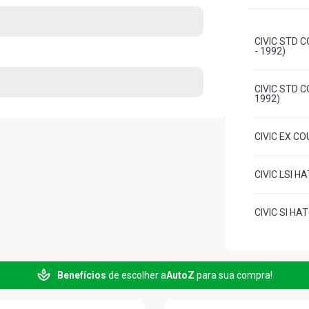
CIVIC STD C
- 1992)
CIVIC STD C
1992)
CIVIC EX CO
CIVIC LSI H
CIVIC SI HA
CIVIC VTI H
Benefícios
de escolher a
AutoZ
para sua compra!
CIVIC EX I
(1991 - 1992