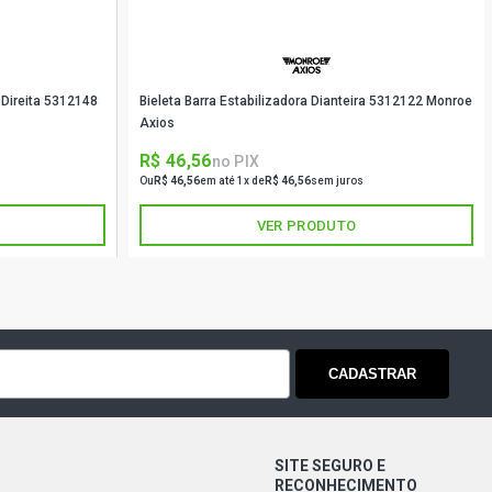
a Direita 5312148
Bieleta Barra Estabilizadora Dianteira 5312122 Monroe
Axios
R$ 46,56
no PIX
Ou
R$ 46,56
em até 1x de
R$ 46,56
sem juros
VER PRODUTO
CADASTRAR
SITE SEGURO E
RECONHECIMENTO