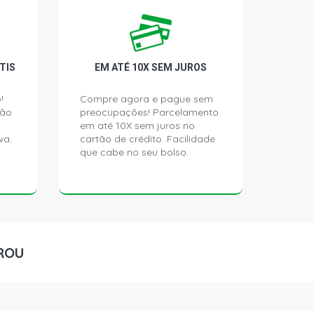
MPORTADO SEDAN 1.6 16V GASOLINA
)
TIS
EM ATÉ 10X SEM JUROS
EDAN 1.6 16V GASOLINA (1997 - 1992)
!
Compre agora e pague sem
ção
preocupações! Parcelamento
em até 10X sem juros no
va.
cartão de crédito. Facilidade
que cabe no seu bolso.
ROU